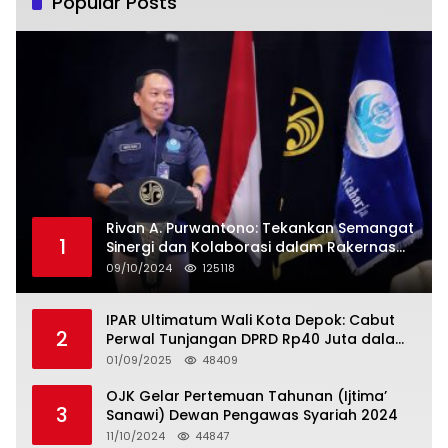
Popular Posts
Rivan A. Purwantono: Tekankan Semangat
1
Sinergi dan Kolaborasi dalam Rakernas
Serikat Pekerja Jasa Raharja
09/10/2024
125118
IPAR Ultimatum Wali Kota Depok: Cabut
2
Perwal Tunjangan DPRD Rp40 Juta dalam
5 Hari atau Hadapi Aksi Rakyat
01/09/2025
48409
OJK Gelar Pertemuan Tahunan (Ijtima’
3
Sanawi) Dewan Pengawas Syariah 2024
11/10/2024
44847