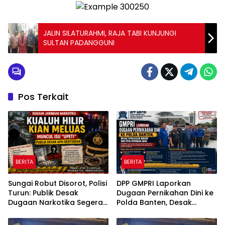
JALIN SILATURAHMI, RAJA TABI KUNJUNGI
SULTAN PADANGGUNI
Pos Terkait
BERITA
BERITA
Sungai Robut Disorot, Polisi
DPP GMPRI Laporkan
Turun: Publik Desak
Dugaan Pernikahan Dini ke
Dugaan Narkotika Segera
Polda Banten, Desak
Diusut
Penegakan Hukum dan
Perlindungan Anak