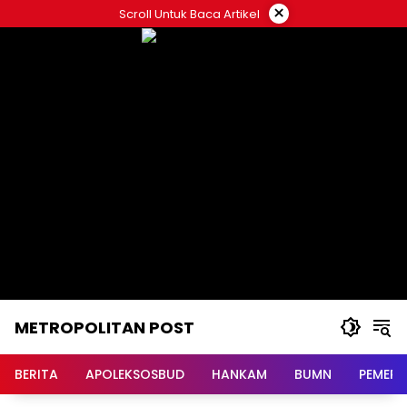
Langsung
×
Scroll Untuk Baca Artikel
ke
konten
METROPOLITAN POST
BERITA
APOLEKSOSBUD
HANKAM
BUMN
PEMERI