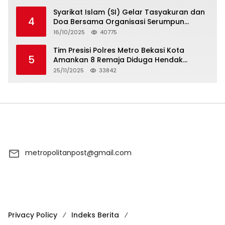
Syarikat Islam (SI) Gelar Tasyakuran dan
4
Doa Bersama Organisasi Serumpun
Syarikat Islam Doa
16/10/2025
40775
Tim Presisi Polres Metro Bekasi Kota
5
Amankan 8 Remaja Diduga Hendak
Tawuran
25/11/2025
33842
metropolitanpost@gmail.com
Privacy Policy
Indeks Berita