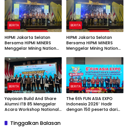
BERITA
BERITA
HIPMI Jakarta Selatan
HIPMI Jakarta Selatan
Bersama HIPMI MINERS
Bersama HIPMI MINERS
Menggelar Mining Nation
Menggelar Mining Nation
Revolution 2026 Di Pondok
Revolution 2026 Di Pondok
Indah Golf Jakarta
Indah Golf Jakarta
BERITA
BERITA
Yayasan Build And Share
The 6th FUN ASIA EXPO
Alumni ITB 85 Menggelar
Indonesia 2026″ Hadir
Acara Workshop National
dengan 150 peserta dari
Creativity Day for Teacher
mancanegara Perkuat
2026 & Dibuka Resmi
Industri Taman Rekreasi
Tinggalkan Balasan
Pramono Anung (Gubernur
dan Ekosistem Pariwisata