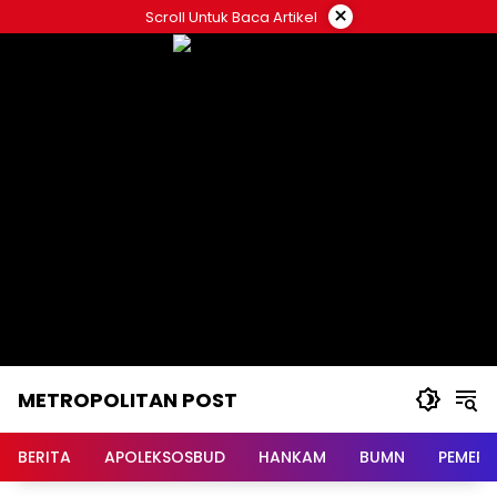
Langsung
×
Scroll Untuk Baca Artikel
ke
konten
METROPOLITAN POST
BERITA
APOLEKSOSBUD
HANKAM
BUMN
PEMERI