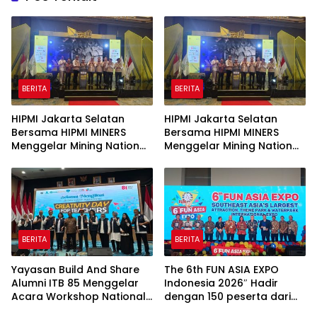
BERITA
BERITA
HIPMI Jakarta Selatan
HIPMI Jakarta Selatan
Bersama HIPMI MINERS
Bersama HIPMI MINERS
Menggelar Mining Nation
Menggelar Mining Nation
Revolution 2026 Di Pondok
Revolution 2026 Di Pondok
Indah Golf Jakarta
Indah Golf Jakarta
BERITA
BERITA
Yayasan Build And Share
The 6th FUN ASIA EXPO
Alumni ITB 85 Menggelar
Indonesia 2026″ Hadir
Acara Workshop National
dengan 150 peserta dari
Creativity Day for Teacher
mancanegara Perkuat