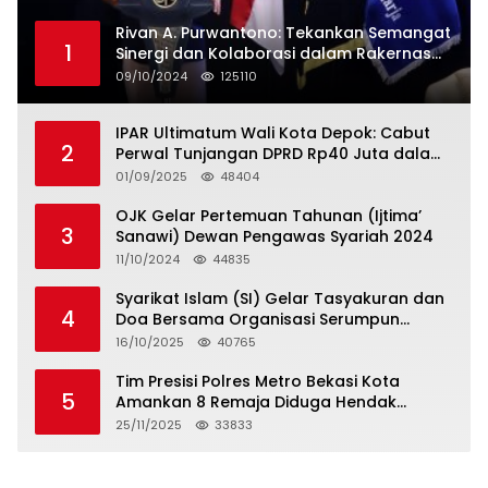
Rivan A. Purwantono: Tekankan Semangat
1
Sinergi dan Kolaborasi dalam Rakernas
Serikat Pekerja Jasa Raharja
09/10/2024
125110
IPAR Ultimatum Wali Kota Depok: Cabut
2
Perwal Tunjangan DPRD Rp40 Juta dalam
5 Hari atau Hadapi Aksi Rakyat
01/09/2025
48404
OJK Gelar Pertemuan Tahunan (Ijtima’
3
Sanawi) Dewan Pengawas Syariah 2024
11/10/2024
44835
Syarikat Islam (SI) Gelar Tasyakuran dan
4
Doa Bersama Organisasi Serumpun
Syarikat Islam Doa
16/10/2025
40765
Tim Presisi Polres Metro Bekasi Kota
5
Amankan 8 Remaja Diduga Hendak
Tawuran
25/11/2025
33833