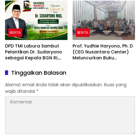
2026 & Dibuka Resmi
Industri Taman Rekreasi
Pramono Anung (Gubernur
dan Ekosistem Pariwisata
DKI Jakarta)
di Tanah Air
BERITA
BERITA
DPD TMI Labura Sambut
Prof. Yudhie Haryono, Ph. D
Pelantikan Dr. Sudaryono
(CEO Nusantara Center)
sebagai Kepala BGN RI,
Meluncurkan Buku
Optimistis Perkuat
Soemitro Djojohadikusumo
Ketahanan Pangan dan
Anti Penjajahan yang
Tinggalkan Balasan
Gizi Nasional
dirangkaikan dengan
Simposium Nasional
Alamat email Anda tidak akan dipublikasikan.
Ruas yang
bertema “Urgensi Undang-
wajib ditandai
*
Undang Perekonomian
Nasional dan
Kesejahteraan Sosial
dalam Menata Bangsa
Menuju Indonesia Emas
2045”