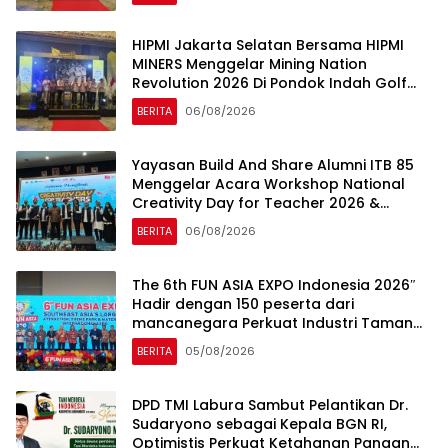
HIPMI Jakarta Selatan Bersama HIPMI
MINERS Menggelar Mining Nation
Revolution 2026 Di Pondok Indah Golf
Jakarta
BERITA
06/08/2026
Yayasan Build And Share Alumni ITB 85
Menggelar Acara Workshop National
Creativity Day for Teacher 2026 &
Dibuka Resmi Pramono Anung (Gubernur
BERITA
06/08/2026
DKI Jakarta)
The 6th FUN ASIA EXPO Indonesia 2026″
Hadir dengan 150 peserta dari
mancanegara Perkuat Industri Taman
Rekreasi dan Ekosistem Pariwisata di
BERITA
05/08/2026
Tanah Air
DPD TMI Labura Sambut Pelantikan Dr.
Sudaryono sebagai Kepala BGN RI,
Optimistis Perkuat Ketahanan Pangan