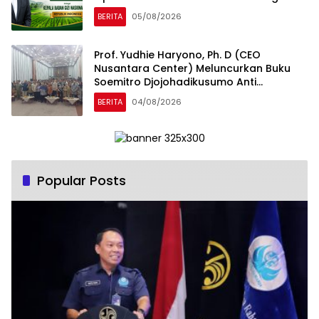
dan Gizi Nasional
BERITA
05/08/2026
Prof. Yudhie Haryono, Ph. D (CEO
Nusantara Center) Meluncurkan Buku
Soemitro Djojohadikusumo Anti
Penjajahan yang dirangkaikan dengan
BERITA
04/08/2026
Simposium Nasional bertema “Urgensi
Undang-Undang Perekonomian
Nasional dan Kesejahteraan Sosial
dalam Menata Bangsa Menuju Indonesia
Emas 2045”
Popular Posts