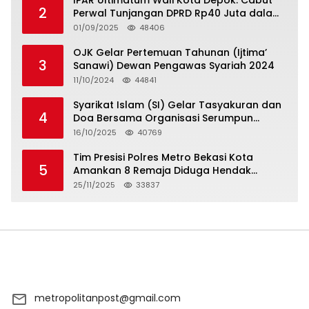
IPAR Ultimatum Wali Kota Depok: Cabut
2
Perwal Tunjangan DPRD Rp40 Juta dalam
5 Hari atau Hadapi Aksi Rakyat
01/09/2025
48406
OJK Gelar Pertemuan Tahunan (Ijtima’
3
Sanawi) Dewan Pengawas Syariah 2024
11/10/2024
44841
Syarikat Islam (SI) Gelar Tasyakuran dan
4
Doa Bersama Organisasi Serumpun
Syarikat Islam Doa
16/10/2025
40769
Tim Presisi Polres Metro Bekasi Kota
5
Amankan 8 Remaja Diduga Hendak
Tawuran
25/11/2025
33837
metropolitanpost@gmail.com