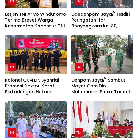
TNI
TNI
Letjen TNI Ariyo Windutomo
Dandenpom Jaya/1 Hadiri
Terima Brevet Warga
Peringatan Hari
Kehormatan Koopssus TNI
Bhayangkara ke-80,
Perkuat Sinergi TNI-Polri
TNI
TNI
Kolonel CKM Dr. Syahrial
Denpom Jaya/1 Sambut
Promosi Doktor, Soroti
Mayor Cpm Dio
Perlindungan Hukum
Muhammad Putra, Tandai
Prajurit TNI Penyandang
Awal Kepemimpinan Baru
Disabilitas
TNI
TNI