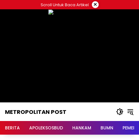
Langsung
×
Scroll Untuk Baca Artikel
ke
konten
METROPOLITAN POST
BERITA
APOLEKSOSBUD
HANKAM
BUMN
PEMERI