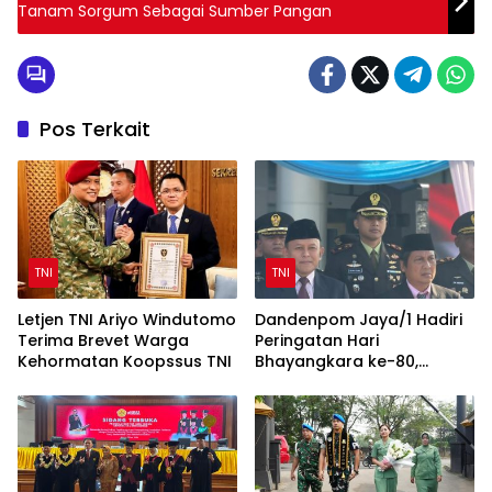
Tanam Sorgum Sebagai Sumber Pangan
Pos Terkait
TNI
TNI
Letjen TNI Ariyo Windutomo
Dandenpom Jaya/1 Hadiri
Terima Brevet Warga
Peringatan Hari
Kehormatan Koopssus TNI
Bhayangkara ke-80,
Perkuat Sinergi TNI-Polri