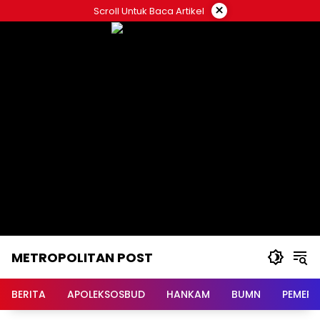
Langsung
×
Scroll Untuk Baca Artikel
ke
konten
METROPOLITAN POST
BERITA
APOLEKSOSBUD
HANKAM
BUMN
PEMERI