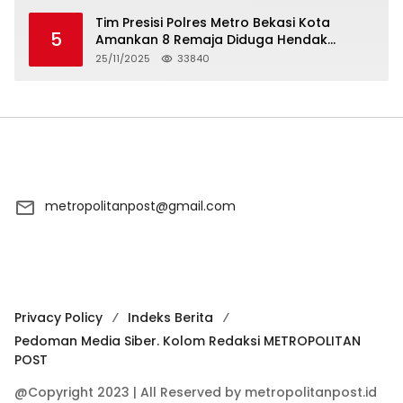
Tim Presisi Polres Metro Bekasi Kota
5
Amankan 8 Remaja Diduga Hendak
Tawuran
25/11/2025
33840
metropolitanpost@gmail.com
Privacy Policy
Indeks Berita
Pedoman Media Siber. Kolom Redaksi METROPOLITAN
POST
@Copyright 2023 | All Reserved by metropolitanpost.id