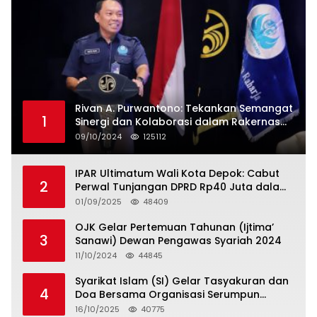
Rivan A. Purwantono: Tekankan Semangat
1
Sinergi dan Kolaborasi dalam Rakernas
Serikat Pekerja Jasa Raharja
09/10/2024
125112
IPAR Ultimatum Wali Kota Depok: Cabut
2
Perwal Tunjangan DPRD Rp40 Juta dalam
5 Hari atau Hadapi Aksi Rakyat
01/09/2025
48409
OJK Gelar Pertemuan Tahunan (Ijtima’
3
Sanawi) Dewan Pengawas Syariah 2024
11/10/2024
44845
Syarikat Islam (SI) Gelar Tasyakuran dan
4
Doa Bersama Organisasi Serumpun
Syarikat Islam Doa
16/10/2025
40775