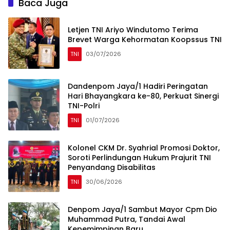
Baca Juga
Letjen TNI Ariyo Windutomo Terima
Brevet Warga Kehormatan Koopssus TNI
TNI
03/07/2026
Dandenpom Jaya/1 Hadiri Peringatan
Hari Bhayangkara ke-80, Perkuat Sinergi
TNI-Polri
TNI
01/07/2026
Kolonel CKM Dr. Syahrial Promosi Doktor,
Soroti Perlindungan Hukum Prajurit TNI
Penyandang Disabilitas
TNI
30/06/2026
Denpom Jaya/1 Sambut Mayor Cpm Dio
Muhammad Putra, Tandai Awal
Kepemimpinan Baru