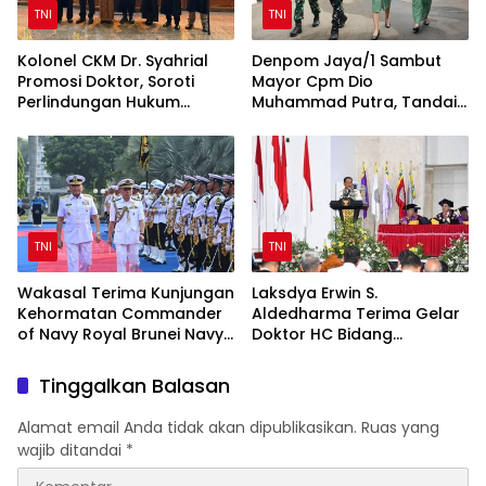
TNI
TNI
Kolonel CKM Dr. Syahrial
Denpom Jaya/1 Sambut
Promosi Doktor, Soroti
Mayor Cpm Dio
Perlindungan Hukum
Muhammad Putra, Tandai
Prajurit TNI Penyandang
Awal Kepemimpinan Baru
Disabilitas
TNI
TNI
Wakasal Terima Kunjungan
Laksdya Erwin S.
Kehormatan Commander
Aldedharma Terima Gelar
of Navy Royal Brunei Navy
Doktor HC Bidang
di Mabesal
Kemaritiman dari Unsrat
Tinggalkan Balasan
Alamat email Anda tidak akan dipublikasikan.
Ruas yang
wajib ditandai
*