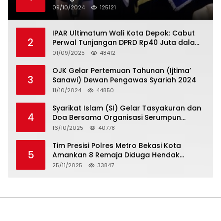
Serikat Pekerja Jasa Raharja
09/10/2024
125121
IPAR Ultimatum Wali Kota Depok: Cabut
2
Perwal Tunjangan DPRD Rp40 Juta dalam
5 Hari atau Hadapi Aksi Rakyat
01/09/2025
48412
OJK Gelar Pertemuan Tahunan (Ijtima’
3
Sanawi) Dewan Pengawas Syariah 2024
11/10/2024
44850
Syarikat Islam (SI) Gelar Tasyakuran dan
4
Doa Bersama Organisasi Serumpun
Syarikat Islam Doa
16/10/2025
40778
Tim Presisi Polres Metro Bekasi Kota
5
Amankan 8 Remaja Diduga Hendak
Tawuran
25/11/2025
33847