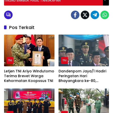
TINJAU BARBUK HASIL TANGKAPAN
Pos Terkait
TNI
TNI
Letjen TNI Ariyo Windutomo
Dandenpom Jaya/1 Hadiri
Terima Brevet Warga
Peringatan Hari
Kehormatan Koopssus TNI
Bhayangkara ke-80,
Perkuat Sinergi TNI-Polri