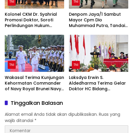
TNI
TNI
Kolonel CKM Dr. Syahrial
Denpom Jaya/1 Sambut
Promosi Doktor, Soroti
Mayor Cpm Dio
Perlindungan Hukum
Muhammad Putra, Tandai
Prajurit TNI Penyandang
Awal Kepemimpinan Baru
Disabilitas
TNI
TNI
Wakasal Terima Kunjungan
Laksdya Erwin S.
Kehormatan Commander
Aldedharma Terima Gelar
of Navy Royal Brunei Navy
Doktor HC Bidang
di Mabesal
Kemaritiman dari Unsrat
Tinggalkan Balasan
Alamat email Anda tidak akan dipublikasikan.
Ruas yang
wajib ditandai
*