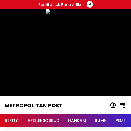
Langsung
×
Scroll Untuk Baca Artikel
ke
konten
METROPOLITAN POST
BERITA
APOLEKSOSBUD
HANKAM
BUMN
PEMERI