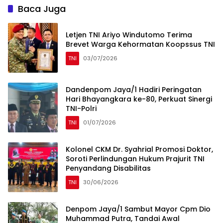
Baca Juga
Letjen TNI Ariyo Windutomo Terima
Brevet Warga Kehormatan Koopssus TNI
TNI
03/07/2026
Dandenpom Jaya/1 Hadiri Peringatan
Hari Bhayangkara ke-80, Perkuat Sinergi
TNI-Polri
TNI
01/07/2026
Kolonel CKM Dr. Syahrial Promosi Doktor,
Soroti Perlindungan Hukum Prajurit TNI
Penyandang Disabilitas
TNI
30/06/2026
Denpom Jaya/1 Sambut Mayor Cpm Dio
Muhammad Putra, Tandai Awal