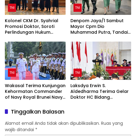
TNI
TNI
Kolonel CKM Dr. Syahrial
Denpom Jaya/1 Sambut
Promosi Doktor, Soroti
Mayor Cpm Dio
Perlindungan Hukum
Muhammad Putra, Tandai
Prajurit TNI Penyandang
Awal Kepemimpinan Baru
Disabilitas
TNI
TNI
Wakasal Terima Kunjungan
Laksdya Erwin S.
Kehormatan Commander
Aldedharma Terima Gelar
of Navy Royal Brunei Navy
Doktor HC Bidang
di Mabesal
Kemaritiman dari Unsrat
Tinggalkan Balasan
Alamat email Anda tidak akan dipublikasikan.
Ruas yang
wajib ditandai
*