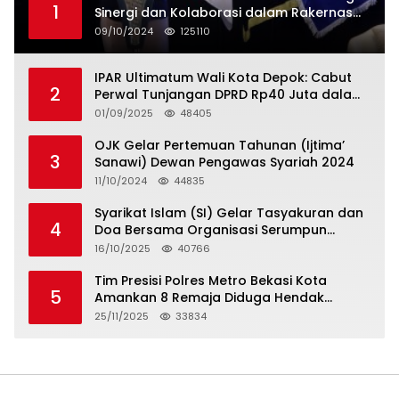
1
Sinergi dan Kolaborasi dalam Rakernas
Serikat Pekerja Jasa Raharja
09/10/2024
125110
IPAR Ultimatum Wali Kota Depok: Cabut
2
Perwal Tunjangan DPRD Rp40 Juta dalam
5 Hari atau Hadapi Aksi Rakyat
01/09/2025
48405
OJK Gelar Pertemuan Tahunan (Ijtima’
3
Sanawi) Dewan Pengawas Syariah 2024
11/10/2024
44835
Syarikat Islam (SI) Gelar Tasyakuran dan
4
Doa Bersama Organisasi Serumpun
Syarikat Islam Doa
16/10/2025
40766
Tim Presisi Polres Metro Bekasi Kota
5
Amankan 8 Remaja Diduga Hendak
Tawuran
25/11/2025
33834