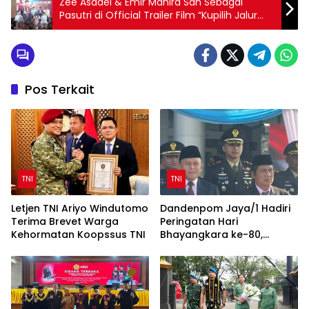
Zee Asadel & Emir Mahira Sah Sebagai
Pasutri di Official Trailer Film “Kupilih Jalur
Langit”: Saat Akad Sudah Diucap, Namun
Hati Suami Masih Milik Wanita Lain
Pos Terkait
TNI
TNI
Letjen TNI Ariyo Windutomo
Dandenpom Jaya/1 Hadiri
Terima Brevet Warga
Peringatan Hari
Kehormatan Koopssus TNI
Bhayangkara ke-80,
Perkuat Sinergi TNI-Polri