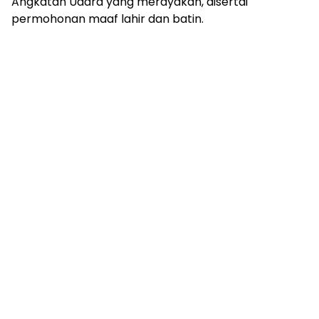
Angkatan Udara yang merayakan, disertai
permohonan maaf lahir dan batin.