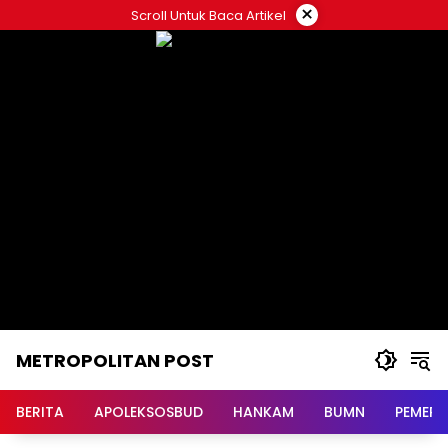
Langsung
×
Scroll Untuk Baca Artikel
ke
konten
METROPOLITAN POST
BERITA
APOLEKSOSBUD
HANKAM
BUMN
PEMERI