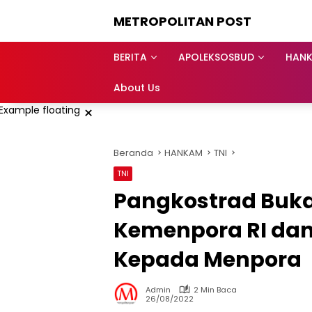
Langsung
METROPOLITAN POST
ke
konten
BERITA
APOLEKSOSBUD
HAN
About Us
×
Beranda
HANKAM
TNI
TNI
Pangkostrad Buka
Kemenpora RI dan
Kepada Menpora
Admin
2 Min Baca
26/08/2022