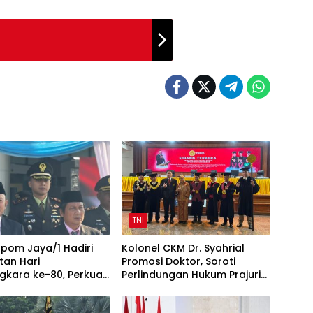
TNI
pom Jaya/1 Hadiri
Kolonel CKM Dr. Syahrial
tan Hari
Promosi Doktor, Soroti
gkara ke-80, Perkuat
Perlindungan Hukum Prajurit
TNI-Polri
TNI Penyandang Disabilitas