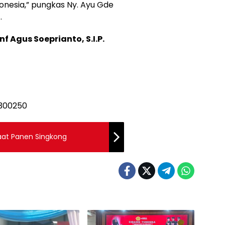
donesia,” pungkas Ny. Ayu Gde
.
f Agus Soeprianto, S.I.P.
aat Panen Singkong