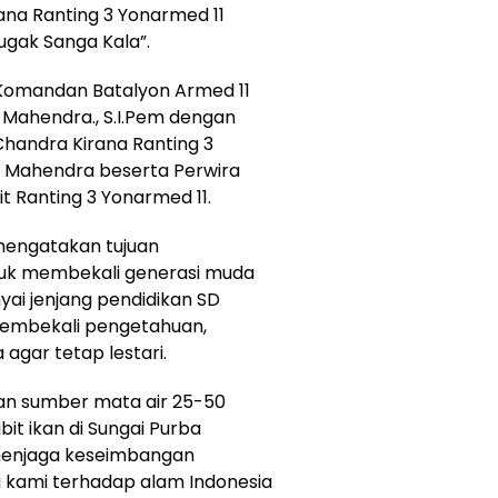
rana Ranting 3 Yonarmed 11
yugak Sanga Kala”.
h Komandan Batalyon Armed 11
Mahendra., S.I.Pem dengan
 Chandra Kirana Ranting 3
a Mahendra beserta Perwira
t Ranting 3 Yonarmed 11.
mengatakan tujuan
ntuk membekali generasi muda
i jenjang pendidikan SD
embekali pengetahuan,
gar tetap lestari.
n sumber mata air 25-50
it ikan di Sungai Purba
 menjaga keseimbangan
a kami terhadap alam Indonesia