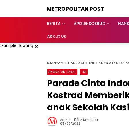
Langsung
METROPOLITAN POST
ke
konten
BERITA
APOLEKSOSBUD
HAN
About Us
×
Beranda
HANKAM
TNI
ANGKATAN DAR
ANGKATAN DARAT
TNI
Parade Cinta Indo
Kostrad Memberik
anak Sekolah Kasi
Admin
2 Min Baca
06/09/2022