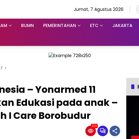
Jumat, 7 Agustus 2026
KAM
BUMN
PEMERINTAHAN
ETC
JAKARTA
AT
nesia – Yonarmed 11
an Edukasi pada anak –
h I Care Borobudur
223