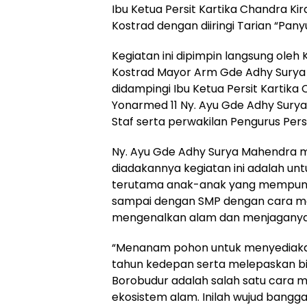
Ibu Ketua Persit Kartika Chandra Ki
Kostrad dengan diiringi Tarian “Pan
Kegiatan ini dipimpin langsung ole
Kostrad Mayor Arm Gde Adhy Surya 
didampingi Ibu Ketua Persit Kartika
Yonarmed 11 Ny. Ayu Gde Adhy Sury
Staf serta perwakilan Pengurus Persi
Ny. Ayu Gde Adhy Surya Mahendra 
diadakannya kegiatan ini adalah u
terutama anak-anak yang mempunya
sampai dengan SMP dengan cara m
mengenalkan alam dan menjaganya a
“Menanam pohon untuk menyediaka
tahun kedepan serta melepaskan bib
Borobudur adalah salah satu cara
ekosistem alam. Inilah wujud bangg