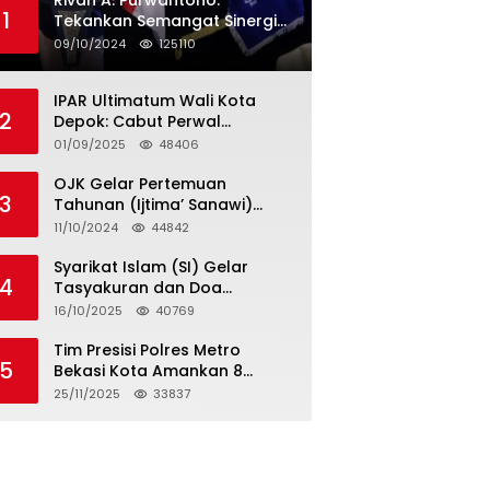
Rivan A. Purwantono:
1
Tekankan Semangat Sinergi
dan Kolaborasi dalam
09/10/2024
125110
Rakernas Serikat Pekerja Jasa
Raharja
IPAR Ultimatum Wali Kota
2
Depok: Cabut Perwal
Tunjangan DPRD Rp40 Juta
01/09/2025
48406
dalam 5 Hari atau Hadapi
Aksi Rakyat
OJK Gelar Pertemuan
3
Tahunan (Ijtima’ Sanawi)
Dewan Pengawas Syariah
11/10/2024
44842
2024
Syarikat Islam (SI) Gelar
4
Tasyakuran dan Doa
Bersama Organisasi
16/10/2025
40769
Serumpun Syarikat Islam Doa
Tim Presisi Polres Metro
5
Bekasi Kota Amankan 8
Remaja Diduga Hendak
25/11/2025
33837
Tawuran