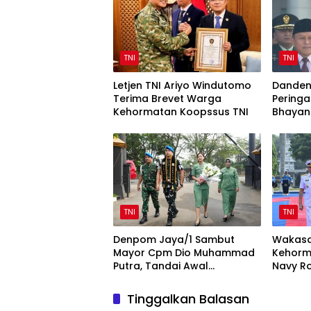
TNI
TNI
Letjen TNI Ariyo Windutomo
Danden
Terima Brevet Warga
Peringa
Kehormatan Koopssus TNI
Bhayan
Sinergi 
TNI
TNI
Denpom Jaya/1 Sambut
Wakasa
Mayor Cpm Dio Muhammad
Kehorm
Putra, Tandai Awal
Navy Ro
Kepemimpinan Baru
Mabesa
Tinggalkan Balasan