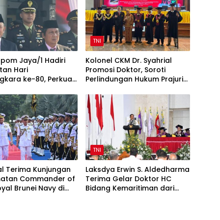
TNI
pom Jaya/1 Hadiri
Kolonel CKM Dr. Syahrial
tan Hari
Promosi Doktor, Soroti
gkara ke-80, Perkuat
Perlindungan Hukum Prajurit
TNI-Polri
TNI Penyandang Disabilitas
TNI
l Terima Kunjungan
Laksdya Erwin S. Aldedharma
atan Commander of
Terima Gelar Doktor HC
yal Brunei Navy di
Bidang Kemaritiman dari
l
Unsrat