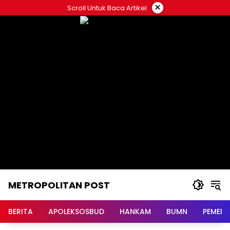
Langsung
×
Scroll Untuk Baca Artikel
ke
konten
METROPOLITAN POST
BERITA
APOLEKSOSBUD
HANKAM
BUMN
PEMERI