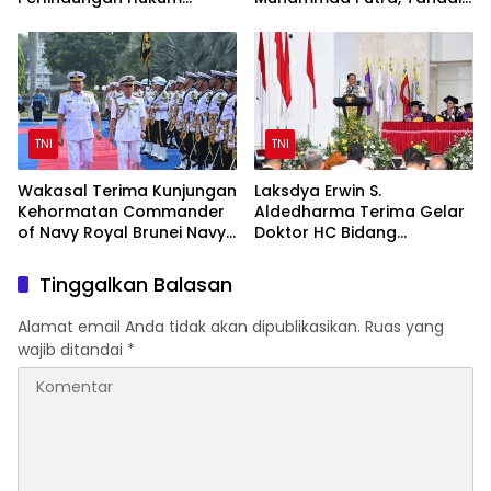
Prajurit TNI Penyandang
Awal Kepemimpinan Baru
Disabilitas
TNI
TNI
Wakasal Terima Kunjungan
Laksdya Erwin S.
Kehormatan Commander
Aldedharma Terima Gelar
of Navy Royal Brunei Navy
Doktor HC Bidang
di Mabesal
Kemaritiman dari Unsrat
Tinggalkan Balasan
Alamat email Anda tidak akan dipublikasikan.
Ruas yang
wajib ditandai
*