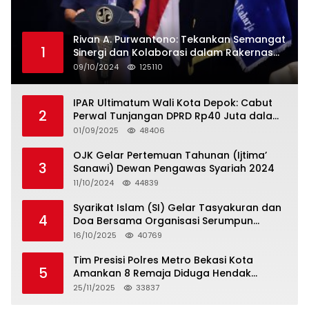
Rivan A. Purwantono: Tekankan Semangat
1
Sinergi dan Kolaborasi dalam Rakernas
Serikat Pekerja Jasa Raharja
09/10/2024
125110
IPAR Ultimatum Wali Kota Depok: Cabut
2
Perwal Tunjangan DPRD Rp40 Juta dalam
5 Hari atau Hadapi Aksi Rakyat
01/09/2025
48406
OJK Gelar Pertemuan Tahunan (Ijtima’
3
Sanawi) Dewan Pengawas Syariah 2024
11/10/2024
44839
Syarikat Islam (SI) Gelar Tasyakuran dan
4
Doa Bersama Organisasi Serumpun
Syarikat Islam Doa
16/10/2025
40769
Tim Presisi Polres Metro Bekasi Kota
5
Amankan 8 Remaja Diduga Hendak
Tawuran
25/11/2025
33837