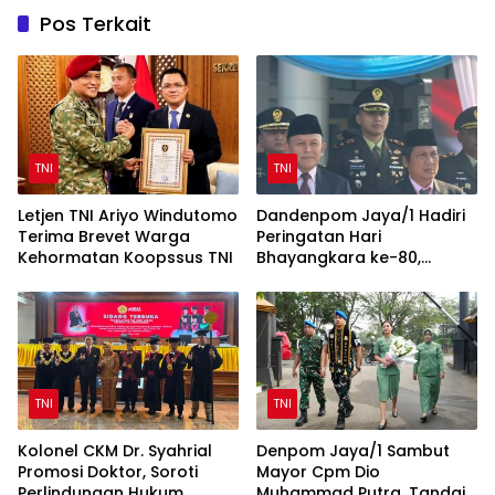
Pos Terkait
TNI
TNI
Letjen TNI Ariyo Windutomo
Dandenpom Jaya/1 Hadiri
Terima Brevet Warga
Peringatan Hari
Kehormatan Koopssus TNI
Bhayangkara ke-80,
Perkuat Sinergi TNI-Polri
TNI
TNI
Kolonel CKM Dr. Syahrial
Denpom Jaya/1 Sambut
Promosi Doktor, Soroti
Mayor Cpm Dio
Perlindungan Hukum
Muhammad Putra, Tandai