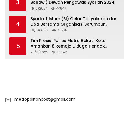
3
Sanawi) Dewan Pengawas Syariah 2024
11/10/2024
44847
Syarikat Islam (SI) Gelar Tasyakuran dan
4
Doa Bersama Organisasi Serumpun
Syarikat Islam Doa
16/10/2025
40775
Tim Presisi Polres Metro Bekasi Kota
5
Amankan 8 Remaja Diduga Hendak
Tawuran
25/11/2025
33842
metropolitanpost@gmail.com