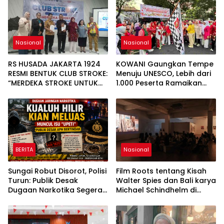
Nasional
Nasional
RS HUSADA JAKARTA 1924
KOWANI Gaungkan Tempe
RESMI BENTUK CLUB STROKE:
Menuju UNESCO, Lebih dari
“MERDEKA STROKE UNTUK
1.000 Peserta Ramaikan
HIDUP LEBIH BERMAKNA”
Fun Walk dan Festival
Pangan Nusantara
BERITA
Nasional
Sungai Robut Disorot, Polisi
Film Roots tentang Kisah
Turun: Publik Desak
Walter Spies dan Bali karya
Dugaan Narkotika Segera
Michael Schindhelm di
Diusut
Jakarta Menuai Banyak
Pujian