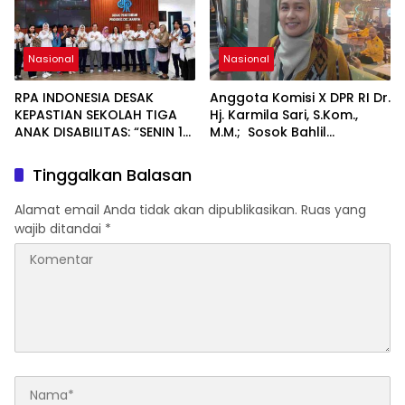
Nasional
Nasional
RPA INDONESIA DESAK
Anggota Komisi X DPR RI Dr.
KEPASTIAN SEKOLAH TIGA
Hj. Karmila Sari, S.Kom.,
ANAK DISABILITAS: “SENIN 10
M.M.; Sosok Bahlil
AGUSTUS 2026 HARUS
Lahadalia bisa Menjadi
SUDAH BERSEKOLAH!
Sumber Inspirasi bagi
Tinggalkan Balasan
Generasi Muda, Pelaku
Usaha, Pemerintah,
Alamat email Anda tidak akan dipublikasikan.
Ruas yang
maupun Pemangku
wajib ditandai
*
Kepentingan lainnya untuk
bersama-sama
Memberikan Kontribusi
bagi Pembangunan
Nasional.