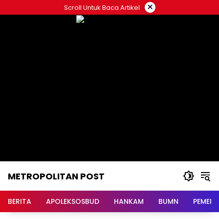
Langsung
×
Scroll Untuk Baca Artikel
ke
konten
METROPOLITAN POST
BERITA
APOLEKSOSBUD
HANKAM
BUMN
PEMERI