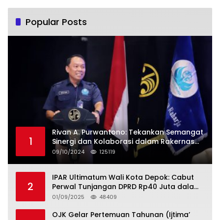
Popular Posts
Rivan A. Purwantono: Tekankan Semangat
1
Sinergi dan Kolaborasi dalam Rakernas
Serikat Pekerja Jasa Raharja
09/10/2024
125119
IPAR Ultimatum Wali Kota Depok: Cabut
2
Perwal Tunjangan DPRD Rp40 Juta dalam
5 Hari atau Hadapi Aksi Rakyat
01/09/2025
48409
OJK Gelar Pertemuan Tahunan (Ijtima’