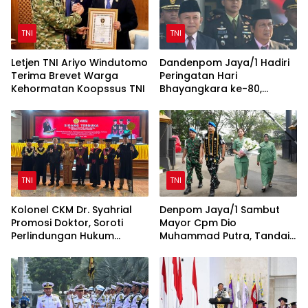
TNI
TNI
Letjen TNI Ariyo Windutomo
Dandenpom Jaya/1 Hadiri
Terima Brevet Warga
Peringatan Hari
Kehormatan Koopssus TNI
Bhayangkara ke-80,
Perkuat Sinergi TNI-Polri
TNI
TNI
Kolonel CKM Dr. Syahrial
Denpom Jaya/1 Sambut
Promosi Doktor, Soroti
Mayor Cpm Dio
Perlindungan Hukum
Muhammad Putra, Tandai
Prajurit TNI Penyandang
Awal Kepemimpinan Baru
Disabilitas