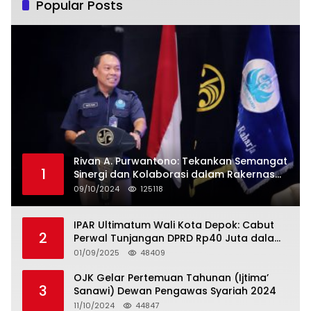
Popular Posts
Rivan A. Purwantono: Tekankan Semangat
1
Sinergi dan Kolaborasi dalam Rakernas
Serikat Pekerja Jasa Raharja
09/10/2024
125118
IPAR Ultimatum Wali Kota Depok: Cabut
2
Perwal Tunjangan DPRD Rp40 Juta dalam
5 Hari atau Hadapi Aksi Rakyat
01/09/2025
48409
OJK Gelar Pertemuan Tahunan (Ijtima’
3
Sanawi) Dewan Pengawas Syariah 2024
11/10/2024
44847