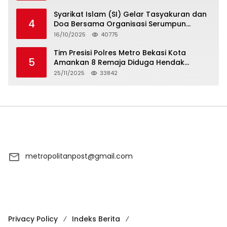
Syarikat Islam (SI) Gelar Tasyakuran dan
4
Doa Bersama Organisasi Serumpun
Syarikat Islam Doa
16/10/2025
40775
Tim Presisi Polres Metro Bekasi Kota
5
Amankan 8 Remaja Diduga Hendak
Tawuran
25/11/2025
33842
metropolitanpost@gmail.com
Privacy Policy
Indeks Berita