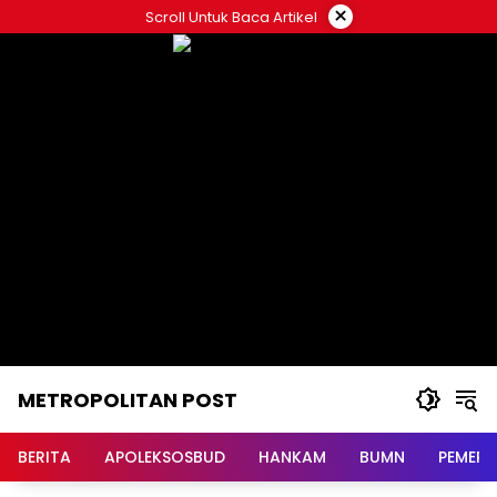
Langsung
×
Scroll Untuk Baca Artikel
ke
konten
METROPOLITAN POST
BERITA
APOLEKSOSBUD
HANKAM
BUMN
PEMERI