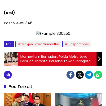
(ard)
Post Views:
348
Tag:
Mayjen Edwin Sumantha
Paspampres
Momentum Ramadan, Polda Metro Jaya
Perkuat Binrohtal Personel Lewat Peringatan
Nuzulul Qur’an
Pos Terkait