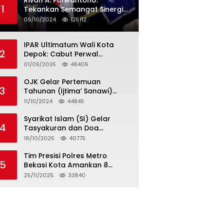
Rivan A. Purwantono:
1
Tekankan Semangat Sinergi
dan Kolaborasi dalam
09/10/2024
125112
Rakernas Serikat Pekerja Jasa
Raharja
IPAR Ultimatum Wali Kota
2
Depok: Cabut Perwal
Tunjangan DPRD Rp40 Juta
01/09/2025
48409
dalam 5 Hari atau Hadapi
Aksi Rakyat
OJK Gelar Pertemuan
3
Tahunan (Ijtima’ Sanawi)
Dewan Pengawas Syariah
11/10/2024
44845
2024
Syarikat Islam (SI) Gelar
4
Tasyakuran dan Doa
Bersama Organisasi
16/10/2025
40775
Serumpun Syarikat Islam Doa
Tim Presisi Polres Metro
5
Bekasi Kota Amankan 8
Remaja Diduga Hendak
25/11/2025
33840
Tawuran