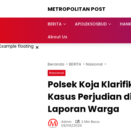
Langsung
METROPOLITAN POST
ke
konten
BERITA
APOLEKSOSBUD
HAN
About Us
×
Beranda
BERITA
Nasional
Nasional
Polsek Koja Klari
Kasus Perjudian d
Laporan Warga
Admin
2 Min Baca
08/06/2026