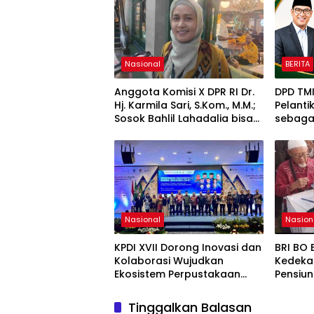
Nasional
BERITA
Anggota Komisi X DPR RI Dr.
DPD TM
Hj. Karmila Sari, S.Kom., M.M.;
Pelanti
Sosok Bahlil Lahadalia bisa
sebagai
Menjadi Sumber Inspirasi
Optimis
bagi Generasi Muda, Pelaku
Ketaha
Usaha, Pemerintah, maupun
Nasion
Pemangku Kepentingan
lainnya untuk bersama-
sama Memberikan Kontribusi
bagi Pembangunan
Nasional
Nasion
Nasional.
KPDI XVII Dorong Inovasi dan
BRI BO 
Kolaborasi Wujudkan
Kedeka
Ekosistem Perpustakaan
Pensiu
Digital Nasional
Apresia
Tinggalkan Balasan