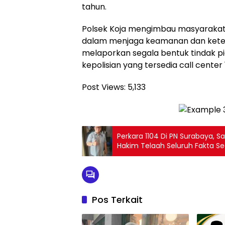
tahun.
Polsek Koja mengimbau masyarakat 
dalam menjaga keamanan dan keter
melaporkan segala bentuk tindak pi
kepolisian yang tersedia call center 1
Post Views:
5,133
Perkara 1104 Di PN Surabaya, S
Hakim Telaah Seluruh Fakta S
Berkeadilan
Pos Terkait