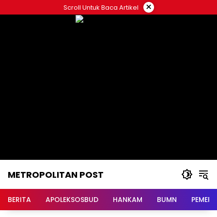
Langsung
×
Scroll Untuk Baca Artikel
ke
konten
METROPOLITAN POST
BERITA
APOLEKSOSBUD
HANKAM
BUMN
PEMERI