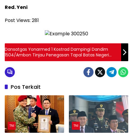
Red. Yeni
Post Views:
281
Dansatgas Yonarmed 1 Kostrad Dampingi Dandim
1504/Ambon Tinjau Penegasan Tapal Batas Negeri
Pelauw dan Kariu
Pos Terkait
TNI
TNI