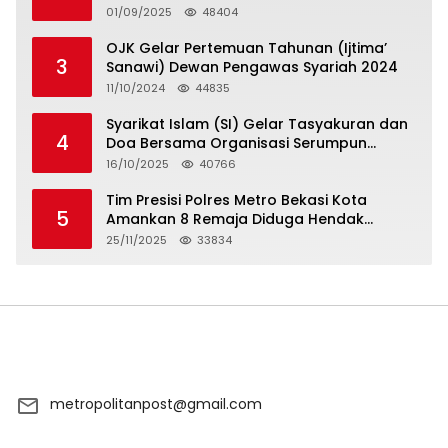
5 Hari atau Hadapi Aksi Rakyat
01/09/2025
48404
OJK Gelar Pertemuan Tahunan (Ijtima’
3
Sanawi) Dewan Pengawas Syariah 2024
11/10/2024
44835
Syarikat Islam (SI) Gelar Tasyakuran dan
4
Doa Bersama Organisasi Serumpun
Syarikat Islam Doa
16/10/2025
40766
Tim Presisi Polres Metro Bekasi Kota
5
Amankan 8 Remaja Diduga Hendak
Tawuran
25/11/2025
33834
metropolitanpost@gmail.com