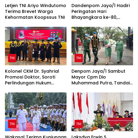
Letjen TNI Ariyo Windutomo
Dandenpom Jaya/1 Hadiri
Terima Brevet Warga
Peringatan Hari
Kehormatan Koopssus TNI
Bhayangkara ke-80,
Perkuat Sinergi TNI-Polri
TNI
TNI
Kolonel CKM Dr. Syahrial
Denpom Jaya/1 Sambut
Promosi Doktor, Soroti
Mayor Cpm Dio
Perlindungan Hukum
Muhammad Putra, Tandai
Prajurit TNI Penyandang
Awal Kepemimpinan Baru
Disabilitas
TNI
TNI
Wakasal Terima Kunjungan
Laksdya Erwin S.