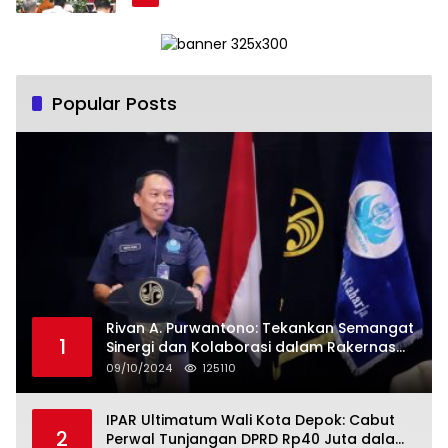
Popular Posts
Rivan A. Purwantono: Tekankan Semangat
1
Sinergi dan Kolaborasi dalam Rakernas
Serikat Pekerja Jasa Raharja
09/10/2024
125110
IPAR Ultimatum Wali Kota Depok: Cabut
2
Perwal Tunjangan DPRD Rp40 Juta dalam