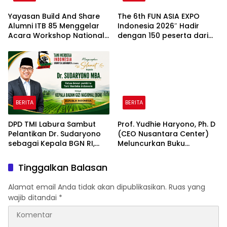
Yayasan Build And Share
The 6th FUN ASIA EXPO
Alumni ITB 85 Menggelar
Indonesia 2026″ Hadir
Acara Workshop National
dengan 150 peserta dari
Creativity Day for Teacher
mancanegara Perkuat
2026 & Dibuka Resmi
Industri Taman Rekreasi
Pramono Anung (Gubernur
dan Ekosistem Pariwisata
DKI Jakarta)
di Tanah Air
BERITA
BERITA
DPD TMI Labura Sambut
Prof. Yudhie Haryono, Ph. D
Pelantikan Dr. Sudaryono
(CEO Nusantara Center)
sebagai Kepala BGN RI,
Meluncurkan Buku
Optimistis Perkuat
Soemitro Djojohadikusumo
Ketahanan Pangan dan
Anti Penjajahan yang
Tinggalkan Balasan
Gizi Nasional
dirangkaikan dengan
Simposium Nasional
Alamat email Anda tidak akan dipublikasikan.
Ruas yang
bertema “Urgensi Undang-
wajib ditandai
*
Undang Perekonomian
Nasional dan
Kesejahteraan Sosial