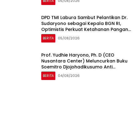
BERITA
05/08/2026
Tanah Air
DPD TMI Labura Sambut Pelantikan Dr.
Sudaryono sebagai Kepala BGN RI,
Optimistis Perkuat Ketahanan Pangan
dan Gizi Nasional
BERITA
05/08/2026
Prof. Yudhie Haryono, Ph. D (CEO
Nusantara Center) Meluncurkan Buku
Soemitro Djojohadikusumo Anti
Penjajahan yang dirangkaikan dengan
BERITA
04/08/2026
Simposium Nasional bertema “Urgensi
Undang-Undang Perekonomian
Nasional dan Kesejahteraan Sosial
dalam Menata Bangsa Menuju Indonesia
Emas 2045”