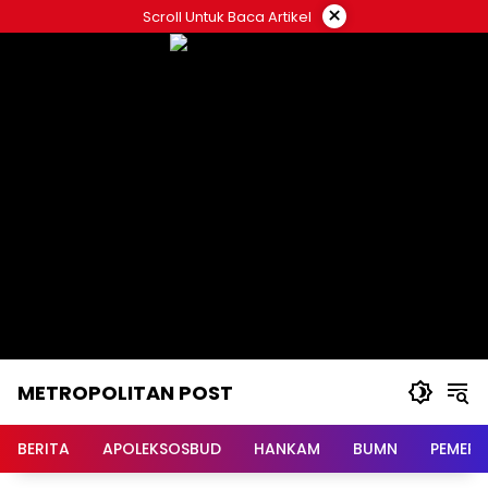
Langsung
×
Scroll Untuk Baca Artikel
ke
konten
METROPOLITAN POST
BERITA
APOLEKSOSBUD
HANKAM
BUMN
PEMERI