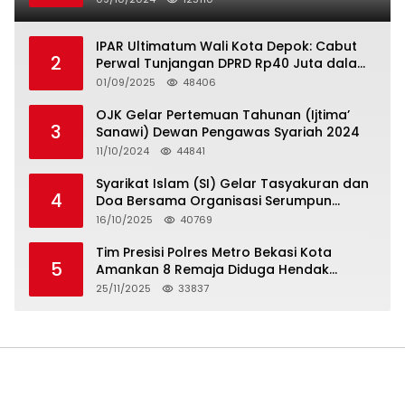
IPAR Ultimatum Wali Kota Depok: Cabut
2
Perwal Tunjangan DPRD Rp40 Juta dalam
5 Hari atau Hadapi Aksi Rakyat
01/09/2025
48406
OJK Gelar Pertemuan Tahunan (Ijtima’
3
Sanawi) Dewan Pengawas Syariah 2024
11/10/2024
44841
Syarikat Islam (SI) Gelar Tasyakuran dan
4
Doa Bersama Organisasi Serumpun
Syarikat Islam Doa
16/10/2025
40769
Tim Presisi Polres Metro Bekasi Kota
5
Amankan 8 Remaja Diduga Hendak
Tawuran
25/11/2025
33837