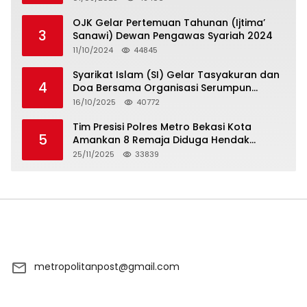
OJK Gelar Pertemuan Tahunan (Ijtima’
3
Sanawi) Dewan Pengawas Syariah 2024
11/10/2024
44845
Syarikat Islam (SI) Gelar Tasyakuran dan
4
Doa Bersama Organisasi Serumpun
Syarikat Islam Doa
16/10/2025
40772
Tim Presisi Polres Metro Bekasi Kota
5
Amankan 8 Remaja Diduga Hendak
Tawuran
25/11/2025
33839
metropolitanpost@gmail.com