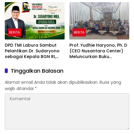
2026 & Dibuka Resmi
Industri Taman Rekreasi
Pramono Anung (Gubernur
dan Ekosistem Pariwisata
DKI Jakarta)
di Tanah Air
BERITA
BERITA
DPD TMI Labura Sambut
Prof. Yudhie Haryono, Ph. D
Pelantikan Dr. Sudaryono
(CEO Nusantara Center)
sebagai Kepala BGN RI,
Meluncurkan Buku
Optimistis Perkuat
Soemitro Djojohadikusumo
Ketahanan Pangan dan
Anti Penjajahan yang
Tinggalkan Balasan
Gizi Nasional
dirangkaikan dengan
Simposium Nasional
Alamat email Anda tidak akan dipublikasikan.
Ruas yang
bertema “Urgensi Undang-
wajib ditandai
*
Undang Perekonomian
Nasional dan
Kesejahteraan Sosial
dalam Menata Bangsa
Menuju Indonesia Emas
2045”