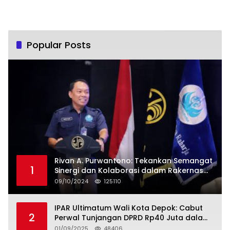
Popular Posts
Rivan A. Purwantono: Tekankan Semangat
1
Sinergi dan Kolaborasi dalam Rakernas
Serikat Pekerja Jasa Raharja
09/10/2024
125110
IPAR Ultimatum Wali Kota Depok: Cabut
2
Perwal Tunjangan DPRD Rp40 Juta dalam
5 Hari atau Hadapi Aksi Rakyat
01/09/2025
48406