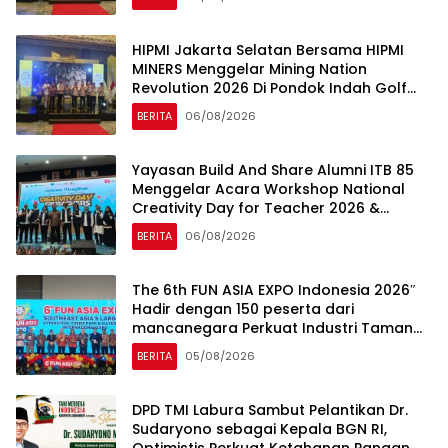
HIPMI Jakarta Selatan Bersama HIPMI
MINERS Menggelar Mining Nation
Revolution 2026 Di Pondok Indah Golf
Jakarta
BERITA
06/08/2026
Yayasan Build And Share Alumni ITB 85
Menggelar Acara Workshop National
Creativity Day for Teacher 2026 &
Dibuka Resmi Pramono Anung (Gubernur
BERITA
06/08/2026
DKI Jakarta)
The 6th FUN ASIA EXPO Indonesia 2026″
Hadir dengan 150 peserta dari
mancanegara Perkuat Industri Taman
Rekreasi dan Ekosistem Pariwisata di
BERITA
05/08/2026
Tanah Air
DPD TMI Labura Sambut Pelantikan Dr.
Sudaryono sebagai Kepala BGN RI,
Optimistis Perkuat Ketahanan Pangan