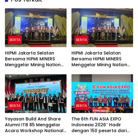
BERITA
BERITA
HIPMI Jakarta Selatan
HIPMI Jakarta Selatan
Bersama HIPMI MINERS
Bersama HIPMI MINERS
Menggelar Mining Nation
Menggelar Mining Nation
Revolution 2026 Di Pondok
Revolution 2026 Di Pondok
Indah Golf Jakarta
Indah Golf Jakarta
BERITA
BERITA
Yayasan Build And Share
The 6th FUN ASIA EXPO
Alumni ITB 85 Menggelar
Indonesia 2026″ Hadir
Acara Workshop National
dengan 150 peserta dari
Creativity Day for Teacher
mancanegara Perkuat