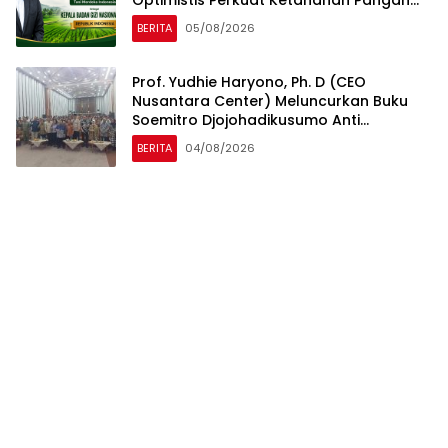
dan Gizi Nasional
BERITA
05/08/2026
Prof. Yudhie Haryono, Ph. D (CEO
Nusantara Center) Meluncurkan Buku
Soemitro Djojohadikusumo Anti
Penjajahan yang dirangkaikan dengan
BERITA
04/08/2026
Simposium Nasional bertema “Urgensi
Undang-Undang Perekonomian
Nasional dan Kesejahteraan Sosial
dalam Menata Bangsa Menuju Indonesia
Emas 2045”