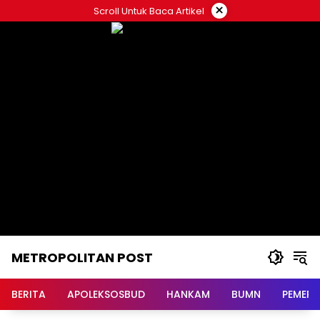
Langsung
×
Scroll Untuk Baca Artikel
ke
konten
METROPOLITAN POST
BERITA
APOLEKSOSBUD
HANKAM
BUMN
PEMERI