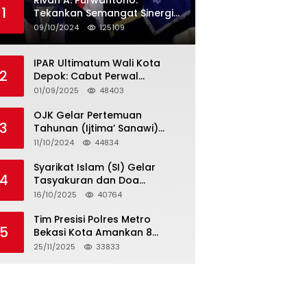
Rivan A. Purwantono:
1
Tekankan Semangat Sinergi
dan Kolaborasi dalam
09/10/2024
125109
Rakernas Serikat Pekerja Jasa
Raharja
IPAR Ultimatum Wali Kota
2
Depok: Cabut Perwal
Tunjangan DPRD Rp40 Juta
01/09/2025
48403
dalam 5 Hari atau Hadapi
Aksi Rakyat
OJK Gelar Pertemuan
3
Tahunan (Ijtima’ Sanawi)
Dewan Pengawas Syariah
11/10/2024
44834
2024
Syarikat Islam (SI) Gelar
4
Tasyakuran dan Doa
Bersama Organisasi
16/10/2025
40764
Serumpun Syarikat Islam Doa
Tim Presisi Polres Metro
5
Bekasi Kota Amankan 8
Remaja Diduga Hendak
25/11/2025
33833
Tawuran