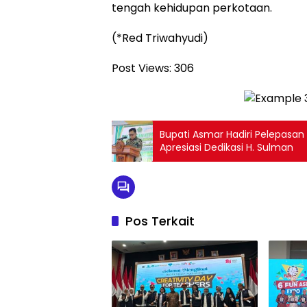
tengah kehidupan perkotaan.
(*Red Triwahyudi)
Post Views:
306
Bupati Asmar Hadiri Pelepasa
Apresiasi Dedikasi H. Sulman
Pos Terkait