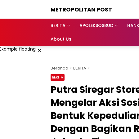
Langsung
METROPOLITAN POST
ke
konten
BERITA
APOLEKSOSBUD
HAN
About Us
×
Beranda
BERITA
BERITA
Putra Siregar Stor
Mengelar Aksi Sosi
Bentuk Kepedulia
Dengan Bagikan R