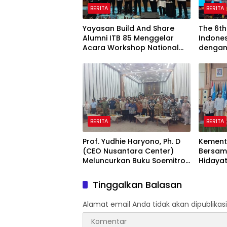
BERITA
BERITA
Yayasan Build And Share
The 6th
Alumni ITB 85 Menggelar
Indones
Acara Workshop National
dengan 
Creativity Day for Teacher
mancan
2026 & Dibuka Resmi
Industr
Pramono Anung (Gubernur
Ekosist
DKI Jakarta)
Tanah A
BERITA
BERITA
Prof. Yudhie Haryono, Ph. D
Kemente
(CEO Nusantara Center)
Bersama
Meluncurkan Buku Soemitro
Hidayat
Djojohadikusumo Anti
Dewan 
Penjajahan yang
Membuk
Tinggalkan Balasan
dirangkaikan dengan
Grand 
Simposium Nasional
Kopera
Alamat email Anda tidak akan dipublikasi
bertema “Urgensi Undang-
Nasion
Undang Perekonomian
4-6 Ag