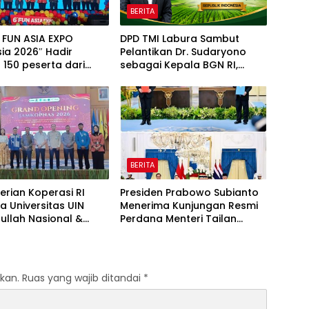
BERITA
 FUN ASIA EXPO
DPD TMI Labura Sambut
ia 2026″ Hadir
Pelantikan Dr. Sudaryono
150 peserta dari
sebagai Kepala BGN RI,
egara Perkuat
Optimistis Perkuat
i Taman Rekreasi dan
Ketahanan Pangan dan Gizi
em Pariwisata di
Nasional
ir
BERITA
rian Koperasi RI
Presiden Prabowo Subianto
 Universitas UIN
Menerima Kunjungan Resmi
ullah Nasional &
Perdana Menteri Tailan
Koperasi Infonesia
Anutin Charnvirakul di Istana
a Secara Resmi
Merdeka Jakarta
Opening Jambore
si Mahasiswa
kan.
Ruas yang wajib ditandai
*
al (JAMKOPNAS) 2026,
ustus 2026 Dengan