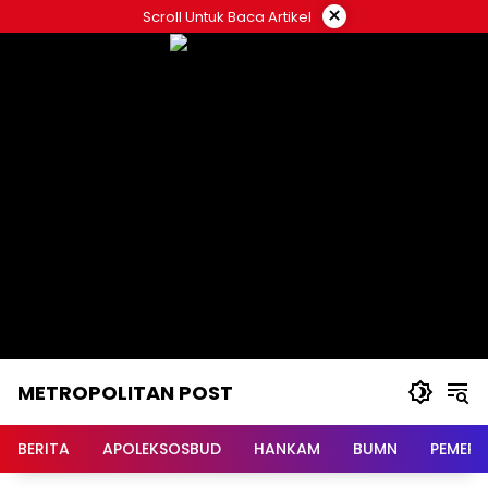
Langsung
×
Scroll Untuk Baca Artikel
ke
konten
METROPOLITAN POST
BERITA
APOLEKSOSBUD
HANKAM
BUMN
PEMERI