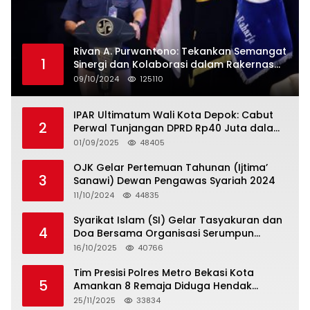
Rivan A. Purwantono: Tekankan Semangat
1
Sinergi dan Kolaborasi dalam Rakernas
Serikat Pekerja Jasa Raharja
09/10/2024
125110
IPAR Ultimatum Wali Kota Depok: Cabut
2
Perwal Tunjangan DPRD Rp40 Juta dalam
5 Hari atau Hadapi Aksi Rakyat
01/09/2025
48405
OJK Gelar Pertemuan Tahunan (Ijtima’
3
Sanawi) Dewan Pengawas Syariah 2024
11/10/2024
44835
Syarikat Islam (SI) Gelar Tasyakuran dan
4
Doa Bersama Organisasi Serumpun
Syarikat Islam Doa
16/10/2025
40766
Tim Presisi Polres Metro Bekasi Kota
5
Amankan 8 Remaja Diduga Hendak
Tawuran
25/11/2025
33834