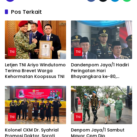
Pos Terkait
TNI
TNI
Letjen TNI Ariyo Windutomo
Dandenpom Jaya/1 Hadiri
Terima Brevet Warga
Peringatan Hari
Kehormatan Koopssus TNI
Bhayangkara ke-80,
Perkuat Sinergi TNI-Polri
TNI
TNI
Kolonel CKM Dr. Syahrial
Denpom Jaya/1 Sambut
Promosi Doktor, Soroti
Mayor Cpm Dio