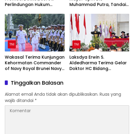
Perlindungan Hukum
Muhammad Putra, Tandai
Prajurit TNI Penyandang
Awal Kepemimpinan Baru
Disabilitas
TNI
TNI
Wakasal Terima Kunjungan
Laksdya Erwin S.
Kehormatan Commander
Aldedharma Terima Gelar
of Navy Royal Brunei Navy
Doktor HC Bidang
di Mabesal
Kemaritiman dari Unsrat
Tinggalkan Balasan
Alamat email Anda tidak akan dipublikasikan.
Ruas yang
wajib ditandai
*