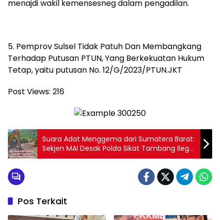
menajdi wakil kemensesneg dalam pengadilan.
5. Pemprov Sulsel Tidak Patuh Dan Membangkang
Terhadap Putusan PTUN, Yang Berkekuatan Hukum
Tetap, yaitu putusan No. 12/G/2023/PTUN.JKT
Post Views:
216
Suara Adat Menggema dari Sumatera Barat:
Sekjen MAI Desak Polda Sikat Tambang Ilegal
di Sulit Air
Pos Terkait