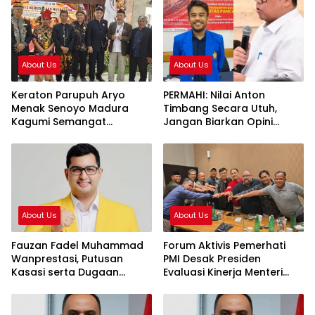
About Us
About Us
Keraton Parupuh Aryo
PERMAHI: Nilai Anton
Menak Senoyo Madura
Timbang Secara Utuh,
Kagumi Semangat
Jangan Biarkan Opini
Persatuan dalam Kongres
Publik Menggantikan
Kebudayaan Nusantara
Keadilan
2026
About Us
About Us
Fauzan Fadel Muhammad
Forum Aktivis Pemerhati
Wanprestasi, Putusan
PMI Desak Presiden
Kasasi serta Dugaan
Evaluasi Kinerja Menteri
Penyalahgunaan Dana dan
KP2MI, Dinilai Hambat
Aset PT GME
Penempatan Prosedural