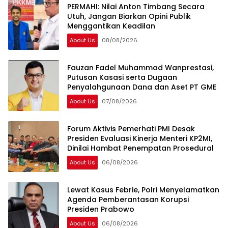
PERMAHI: Nilai Anton Timbang Secara
Utuh, Jangan Biarkan Opini Publik
Menggantikan Keadilan
About Us
08/08/2026
Fauzan Fadel Muhammad Wanprestasi,
Putusan Kasasi serta Dugaan
Penyalahgunaan Dana dan Aset PT GME
About Us
07/08/2026
Forum Aktivis Pemerhati PMI Desak
Presiden Evaluasi Kinerja Menteri KP2MI,
Dinilai Hambat Penempatan Prosedural
About Us
06/08/2026
Lewat Kasus Febrie, Polri Menyelamatkan
Agenda Pemberantasan Korupsi
Presiden Prabowo
About Us
06/08/2026