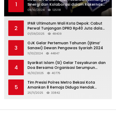
1
Sinergi dan Kolaborasi dalam Rakernas
Serikat Pekerja Jasa Raharja
09/10/2024
125118
IPAR Ultimatum Wali Kota Depok: Cabut
2
Perwal Tunjangan DPRD Rp40 Juta dalam
5 Hari atau Hadapi Aksi Rakyat
01/09/2025
48409
OJK Gelar Pertemuan Tahunan (Ijtima’
3
Sanawi) Dewan Pengawas Syariah 2024
11/10/2024
44847
Syarikat Islam (SI) Gelar Tasyakuran dan
4
Doa Bersama Organisasi Serumpun
Syarikat Islam Doa
16/10/2025
40775
Tim Presisi Polres Metro Bekasi Kota
5
Amankan 8 Remaja Diduga Hendak
Tawuran
25/11/2025
33842