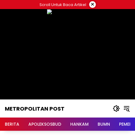
Langsung
×
Scroll Untuk Baca Artikel
ke
konten
METROPOLITAN POST
BERITA
APOLEKSOSBUD
HANKAM
BUMN
PEMERI