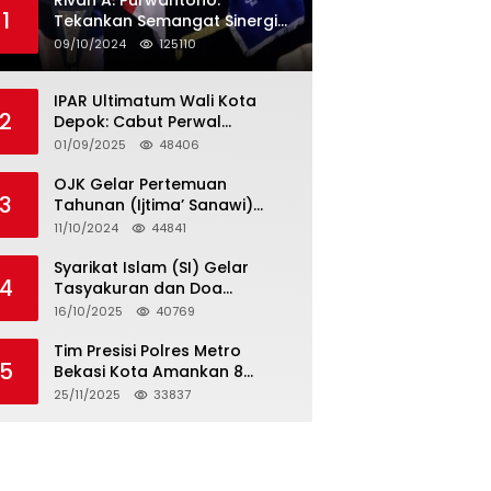
Rivan A. Purwantono:
1
Tekankan Semangat Sinergi
dan Kolaborasi dalam
09/10/2024
125110
Rakernas Serikat Pekerja Jasa
Raharja
IPAR Ultimatum Wali Kota
2
Depok: Cabut Perwal
Tunjangan DPRD Rp40 Juta
01/09/2025
48406
dalam 5 Hari atau Hadapi
Aksi Rakyat
OJK Gelar Pertemuan
3
Tahunan (Ijtima’ Sanawi)
Dewan Pengawas Syariah
11/10/2024
44841
2024
Syarikat Islam (SI) Gelar
4
Tasyakuran dan Doa
Bersama Organisasi
16/10/2025
40769
Serumpun Syarikat Islam Doa
Tim Presisi Polres Metro
5
Bekasi Kota Amankan 8
Remaja Diduga Hendak
25/11/2025
33837
Tawuran