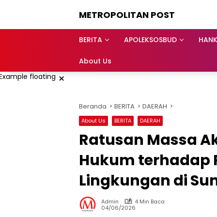
Langsung
METROPOLITAN POST
ke
konten
BERITA
APOLEKSOSBUD
HAN
About Us
×
Beranda
BERITA
DAERAH
About Us
BERITA
DAERAH
Ratusan Massa Ak
Hukum terhadap 
Lingkungan di S
Admin
4 Min Baca
04/06/2026