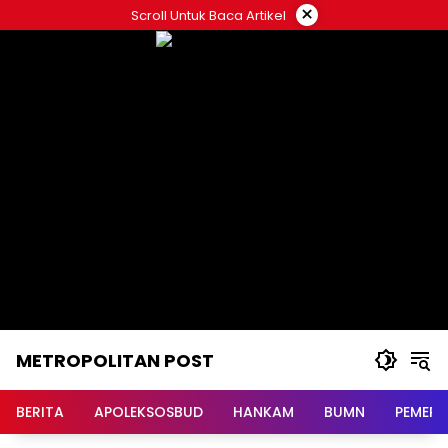
Langsung
×
Scroll Untuk Baca Artikel
ke
konten
METROPOLITAN POST
BERITA
APOLEKSOSBUD
HANKAM
BUMN
PEMERI