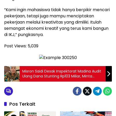
“Kami ingin mahasiswa tidak hanya berpikir mencari
pekerjaan, tetapi juga mampu menciptakan
pekerjaan melalui kreativitas yang dimiliki. Itulah
semangat ekonomi kreatif yang terus kami bangun
di IKJ,” pungkasnya.
Post Views:
5,039
Misron Saidi Desak Inspektorat Madina Audit
Ulang Dana Stunting Rp103 Miliar, Minta
Pemeriksaan Menyeluruh dan Transparan
Pos Terkait