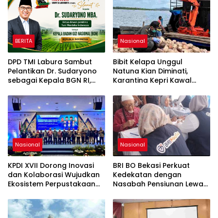
BERITA
Nasional
DPD TMI Labura Sambut
Bibit Kelapa Unggul
Pelantikan Dr. Sudaryono
Natuna Kian Diminati,
sebagai Kepala BGN RI,
Karantina Kepri Kawal
Optimistis Perkuat
Pengiriman 80.000 Butir ke
Ketahanan Pangan dan
Bintan
Gizi Nasional
Nasional
Nasional
KPDI XVII Dorong Inovasi
BRI BO Bekasi Perkuat
dan Kolaborasi Wujudkan
Kedekatan dengan
Ekosistem Perpustakaan
Nasabah Pensiunan Lewat
Digital Nasional
Program Apresiasi