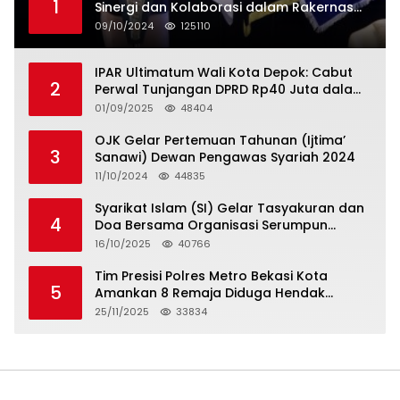
1
Sinergi dan Kolaborasi dalam Rakernas
Serikat Pekerja Jasa Raharja
09/10/2024
125110
IPAR Ultimatum Wali Kota Depok: Cabut
2
Perwal Tunjangan DPRD Rp40 Juta dalam
5 Hari atau Hadapi Aksi Rakyat
01/09/2025
48404
OJK Gelar Pertemuan Tahunan (Ijtima’
3
Sanawi) Dewan Pengawas Syariah 2024
11/10/2024
44835
Syarikat Islam (SI) Gelar Tasyakuran dan
4
Doa Bersama Organisasi Serumpun
Syarikat Islam Doa
16/10/2025
40766
Tim Presisi Polres Metro Bekasi Kota
5
Amankan 8 Remaja Diduga Hendak
Tawuran
25/11/2025
33834