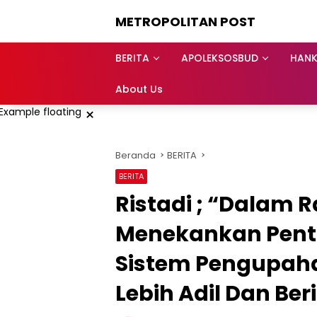
Langsung
METROPOLITAN POST
ke
konten
BERITA
APOLEKSOSBUD
HAN
About Us
×
Beranda
BERITA
BERITA
Ristadi ; “Dalam 
Menekankan Pent
Sistem Pengupah
Lebih Adil Dan Be