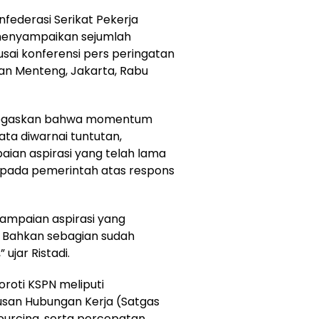
nfederasi Serikat Pekerja
., menyampaikan sejumlah
 usai konferensi pers peringatan
an Menteng, Jakarta, Rabu
enegaskan bahwa momentum
ata diwarnai tuntutan,
ian aspirasi yang telah lama
kepada pemerintah atas respons
yampaian aspirasi yang
 Bahkan sebagian sudah
ujar Ristadi.
roti KSPN meliputi
san Hubungan Kerja (Satgas
ourcing, serta percepatan