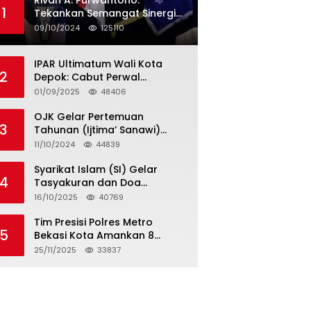
Rivan A. Purwantono:
1
Tekankan Semangat Sinergi
dan Kolaborasi dalam
09/10/2024
125110
Rakernas Serikat Pekerja Jasa
Raharja
IPAR Ultimatum Wali Kota
2
Depok: Cabut Perwal
Tunjangan DPRD Rp40 Juta
01/09/2025
48406
dalam 5 Hari atau Hadapi
Aksi Rakyat
OJK Gelar Pertemuan
3
Tahunan (Ijtima’ Sanawi)
Dewan Pengawas Syariah
11/10/2024
44839
2024
Syarikat Islam (SI) Gelar
4
Tasyakuran dan Doa
Bersama Organisasi
16/10/2025
40769
Serumpun Syarikat Islam Doa
Tim Presisi Polres Metro
5
Bekasi Kota Amankan 8
Remaja Diduga Hendak
25/11/2025
33837
Tawuran