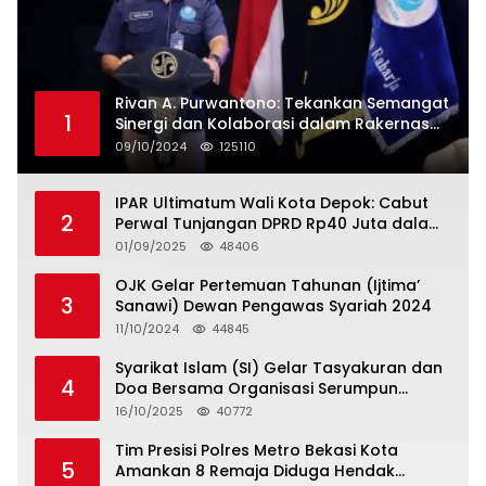
Rivan A. Purwantono: Tekankan Semangat
1
Sinergi dan Kolaborasi dalam Rakernas
Serikat Pekerja Jasa Raharja
09/10/2024
125110
IPAR Ultimatum Wali Kota Depok: Cabut
2
Perwal Tunjangan DPRD Rp40 Juta dalam
5 Hari atau Hadapi Aksi Rakyat
01/09/2025
48406
OJK Gelar Pertemuan Tahunan (Ijtima’
3
Sanawi) Dewan Pengawas Syariah 2024
11/10/2024
44845
Syarikat Islam (SI) Gelar Tasyakuran dan
4
Doa Bersama Organisasi Serumpun
Syarikat Islam Doa
16/10/2025
40772
Tim Presisi Polres Metro Bekasi Kota
5
Amankan 8 Remaja Diduga Hendak