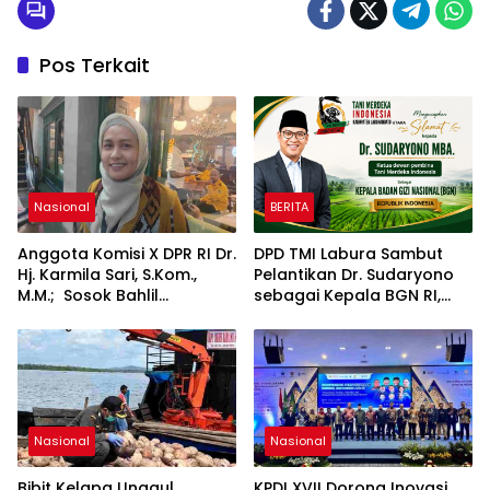
Pos Terkait
Nasional
BERITA
Anggota Komisi X DPR RI Dr.
DPD TMI Labura Sambut
Hj. Karmila Sari, S.Kom.,
Pelantikan Dr. Sudaryono
M.M.; Sosok Bahlil
sebagai Kepala BGN RI,
Lahadalia bisa Menjadi
Optimistis Perkuat
Sumber Inspirasi bagi
Ketahanan Pangan dan
Generasi Muda, Pelaku
Gizi Nasional
Usaha, Pemerintah,
maupun Pemangku
Kepentingan lainnya untuk
bersama-sama
Nasional
Nasional
Memberikan Kontribusi
bagi Pembangunan
Bibit Kelapa Unggul
KPDI XVII Dorong Inovasi