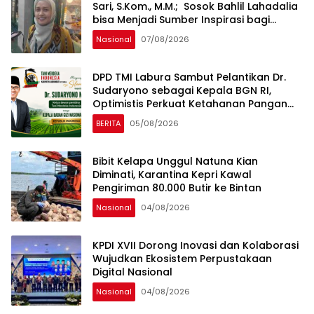
Sari, S.Kom., M.M.; Sosok Bahlil Lahadalia
bisa Menjadi Sumber Inspirasi bagi
Generasi Muda, Pelaku Usaha,
Nasional
07/08/2026
Pemerintah, maupun Pemangku
Kepentingan lainnya untuk bersama-
sama Memberikan Kontribusi bagi
DPD TMI Labura Sambut Pelantikan Dr.
Pembangunan Nasional.
Sudaryono sebagai Kepala BGN RI,
Optimistis Perkuat Ketahanan Pangan
dan Gizi Nasional
BERITA
05/08/2026
Bibit Kelapa Unggul Natuna Kian
Diminati, Karantina Kepri Kawal
Pengiriman 80.000 Butir ke Bintan
Nasional
04/08/2026
KPDI XVII Dorong Inovasi dan Kolaborasi
Wujudkan Ekosistem Perpustakaan
Digital Nasional
Nasional
04/08/2026