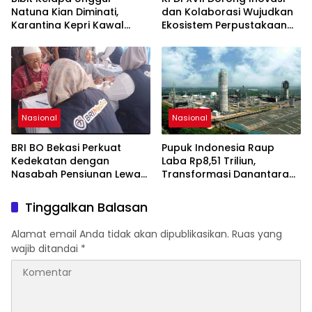
Nasional.
Natuna Kian Diminati,
dan Kolaborasi Wujudkan
Karantina Kepri Kawal
Ekosistem Perpustakaan
Pengiriman 80.000 Butir ke
Digital Nasional
Bintan
Nasional
Nasional
BRI BO Bekasi Perkuat
Pupuk Indonesia Raup
Kedekatan dengan
Laba Rp8,51 Triliun,
Nasabah Pensiunan Lewat
Transformasi Danantara
Program Apresiasi
Perkuat Ketahanan Bisnis
Tinggalkan Balasan
Alamat email Anda tidak akan dipublikasikan.
Ruas yang
wajib ditandai
*