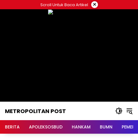
Langsung
×
Scroll Untuk Baca Artikel
ke
konten
METROPOLITAN POST
BERITA
APOLEKSOSBUD
HANKAM
BUMN
PEMERI