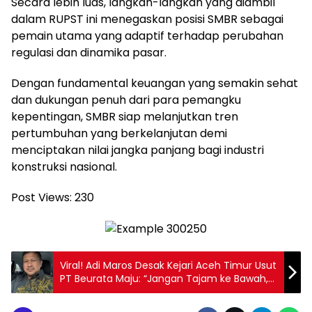
Secara lebih luas, langkah-langkah yang diambil
dalam RUPST ini menegaskan posisi SMBR sebagai
pemain utama yang adaptif terhadap perubahan
regulasi dan dinamika pasar.
Dengan fundamental keuangan yang semakin sehat
dan dukungan penuh dari para pemangku
kepentingan, SMBR siap melanjutkan tren
pertumbuhan yang berkelanjutan demi
menciptakan nilai jangka panjang bagi industri
konstruksi nasional.
Post Views:
230
Viral! Adi Maros Desak Kejari Aceh Timur Usut
PT Beurata Maju: “Jangan Tajam ke Bawah,
Tumpul ke Atas”