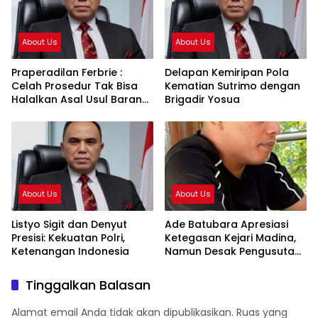
About Us
About Us
Praperadilan Ferbrie :
Delapan Kemiripan Pola
Celah Prosedur Tak Bisa
Kematian Sutrimo dengan
Halalkan Asal Usul Barang
Brigadir Yosua
Bukti
About Us
About Us
Listyo Sigit dan Denyut
Ade Batubara Apresiasi
Presisi: Kekuatan Polri,
Ketegasan Kejari Madina,
Ketenangan Indonesia
Namun Desak Pengusutan
Tuntas dan Penetapan
Status Seluruh Pihak yang
Tinggalkan Balasan
Diduga Terlibat Kasus
Smart Village
Alamat email Anda tidak akan dipublikasikan.
Ruas yang