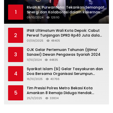
Rivan A. Purwantono: Tekankan Semangat
1
Sinergi dan Kolaborasi dalam Rakernas
Serikat Pekerja Jasa Raharja
09/10/2024
125110
IPAR Ultimatum Wali Kota Depok: Cabut
2
Perwal Tunjangan DPRD Rp40 Juta dalam
5 Hari atau Hadapi Aksi Rakyat
01/09/2025
48405
OJK Gelar Pertemuan Tahunan (Ijtima’
3
Sanawi) Dewan Pengawas Syariah 2024
11/10/2024
44835
Syarikat Islam (SI) Gelar Tasyakuran dan
4
Doa Bersama Organisasi Serumpun
Syarikat Islam Doa
16/10/2025
40766
Tim Presisi Polres Metro Bekasi Kota
5
Amankan 8 Remaja Diduga Hendak
Tawuran
25/11/2025
33834