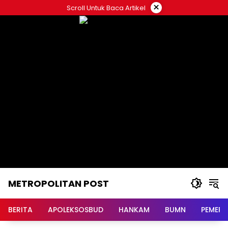
Langsung
×
Scroll Untuk Baca Artikel
ke
konten
METROPOLITAN POST
BERITA
APOLEKSOSBUD
HANKAM
BUMN
PEMERI