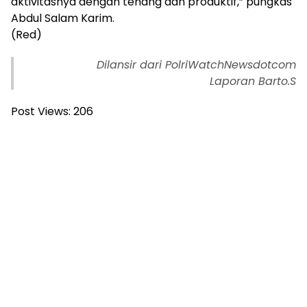
aktivitasnya dengan tenang dan produktif,” pungkas
Abdul Salam Karim.
(Red)
Dilansir dari PolriWatchNewsdotcom
Laporan Barto.S
Post Views:
206