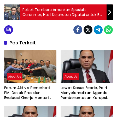
Polsek Tambora Amankan Spesialis
Curanmor, Hasil Kejahatan Dipakai untuk Beli
Sabu
Pos Terkait
About Us
About Us
Forum Aktivis Pemerhati
Lewat Kasus Febrie, Polri
PMI Desak Presiden
Menyelamatkan Agenda
Evaluasi Kinerja Menteri
Pemberantasan Korupsi
KP2MI, Dinilai Hambat
Presiden Prabowo
Penempatan Prosedural