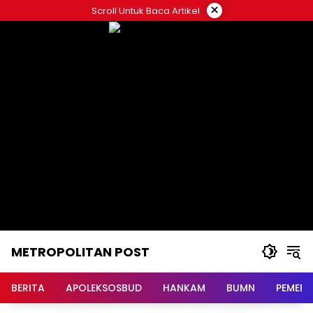
Langsung
×
Scroll Untuk Baca Artikel
ke
konten
METROPOLITAN POST
BERITA
APOLEKSOSBUD
HANKAM
BUMN
PEMERI