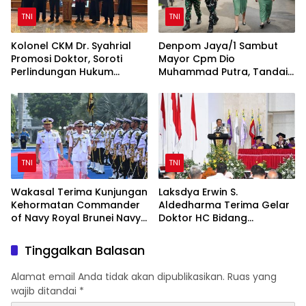
TNI
TNI
Kolonel CKM Dr. Syahrial
Denpom Jaya/1 Sambut
Promosi Doktor, Soroti
Mayor Cpm Dio
Perlindungan Hukum
Muhammad Putra, Tandai
Prajurit TNI Penyandang
Awal Kepemimpinan Baru
Disabilitas
TNI
TNI
Wakasal Terima Kunjungan
Laksdya Erwin S.
Kehormatan Commander
Aldedharma Terima Gelar
of Navy Royal Brunei Navy
Doktor HC Bidang
di Mabesal
Kemaritiman dari Unsrat
Tinggalkan Balasan
Alamat email Anda tidak akan dipublikasikan.
Ruas yang
wajib ditandai
*