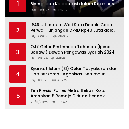
1
Sinergi dan Kolaborasi dalam Rakernas
Serikat Pekerja Jasa Raharja
09/10/2024
125117
IPAR Ultimatum Wali Kota Depok: Cabut
2
Perwal Tunjangan DPRD Rp40 Juta dalam
5 Hari atau Hadapi Aksi Rakyat
01/09/2025
48409
OJK Gelar Pertemuan Tahunan (Ijtima’
3
Sanawi) Dewan Pengawas Syariah 2024
11/10/2024
44846
Syarikat Islam (SI) Gelar Tasyakuran dan
4
Doa Bersama Organisasi Serumpun
Syarikat Islam Doa
16/10/2025
40775
Tim Presisi Polres Metro Bekasi Kota
5
Amankan 8 Remaja Diduga Hendak
Tawuran
25/11/2025
33842