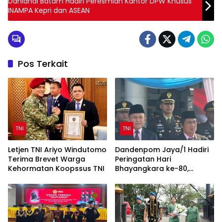
Danlanal Batam Hadiri Peresmian Kantor DPW Khusus
INAMPA Kepri dan ASEAN
Pos Terkait
TNI
TNI
Letjen TNI Ariyo Windutomo
Dandenpom Jaya/1 Hadiri
Terima Brevet Warga
Peringatan Hari
Kehormatan Koopssus TNI
Bhayangkara ke-80,
Perkuat Sinergi TNI-Polri