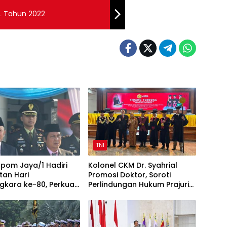
L Tahun 2022
TNI
pom Jaya/1 Hadiri
Kolonel CKM Dr. Syahrial
tan Hari
Promosi Doktor, Soroti
gkara ke-80, Perkuat
Perlindungan Hukum Prajurit
TNI-Polri
TNI Penyandang Disabilitas