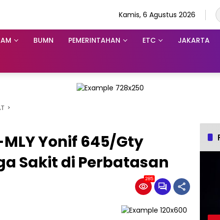
Kamis, 6 Agustus 2026
KAM
BUMN
PEMERINTAHAN
ETC
JAKARTA
AT
-MLY Yonif 645/Gty
a Sakit di Perbatasan
285