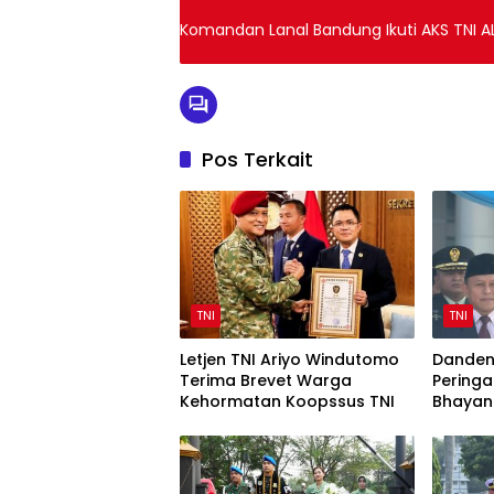
Komandan Lanal Bandung Ikuti AKS TNI A
Pos Terkait
TNI
TNI
Letjen TNI Ariyo Windutomo
Danden
Terima Brevet Warga
Peringa
Kehormatan Koopssus TNI
Bhayan
Sinergi 