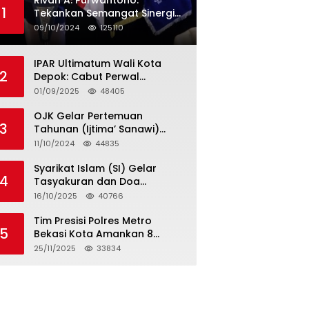
Rivan A. Purwantono:
1
Tekankan Semangat Sinergi
dan Kolaborasi dalam
09/10/2024
125110
Rakernas Serikat Pekerja Jasa
Raharja
IPAR Ultimatum Wali Kota
2
Depok: Cabut Perwal
Tunjangan DPRD Rp40 Juta
01/09/2025
48405
dalam 5 Hari atau Hadapi
Aksi Rakyat
OJK Gelar Pertemuan
3
Tahunan (Ijtima’ Sanawi)
Dewan Pengawas Syariah
11/10/2024
44835
2024
Syarikat Islam (SI) Gelar
4
Tasyakuran dan Doa
Bersama Organisasi
16/10/2025
40766
Serumpun Syarikat Islam Doa
Tim Presisi Polres Metro
5
Bekasi Kota Amankan 8
Remaja Diduga Hendak
25/11/2025
33834
Tawuran