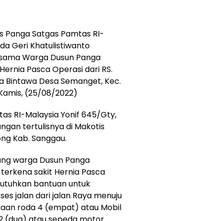
s Panga Satgas Pamtas RI-
da Geri Khatulistiwanto
ersama Warga Dusun Panga
ernia Pasca Operasi dari RS.
ga Bintawa Desa Semanget, Kec.
 Kamis, (25/08/2022)
as RI-Malaysia Yonif 645/Gty,
angan tertulisnya di Makotis
ng Kab. Sanggau.
rang warga Dusun Panga
 terkena sakit Hernia Pasca
butuhkan bantuan untuk
es jalan dari jalan Raya menuju
araan roda 4 (empat) atau Mobil
 2 (dua) atau sepeda motor.