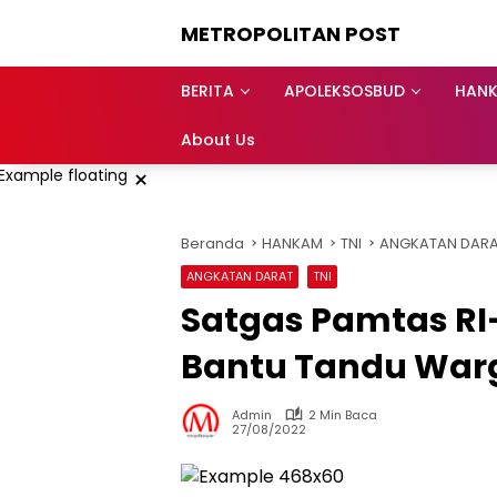
Langsung
METROPOLITAN POST
ke
konten
BERITA
APOLEKSOSBUD
HAN
About Us
×
Beranda
HANKAM
TNI
ANGKATAN DAR
ANGKATAN DARAT
TNI
Satgas Pamtas RI
Bantu Tandu Warg
Admin
2 Min Baca
27/08/2022