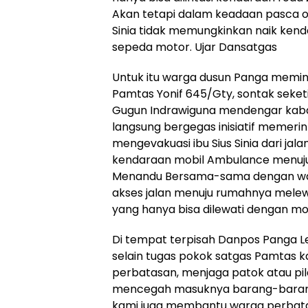
Akan tetapi dalam keadaan pasca op
Sinia tidak memungkinkan naik kend
sepeda motor. Ujar Dansatgas
Untuk itu warga dusun Panga memin
Pamtas Yonif 645/Gty, sontak seket
Gugun Indrawiguna mendengar kaba
langsung bergegas inisiatif memer
mengevakuasi ibu Sius Sinia dari jala
kendaraan mobil Ambulance menuj
Menandu Bersama-sama dengan war
akses jalan menuju rumahnya mele
yang hanya bisa dilewati dengan m
Di tempat terpisah Danpos Panga 
selain tugas pokok satgas Pamtas
perbatasan, menjaga patok atau pi
mencegah masuknya barang-barang 
kami juga membantu warga perbat