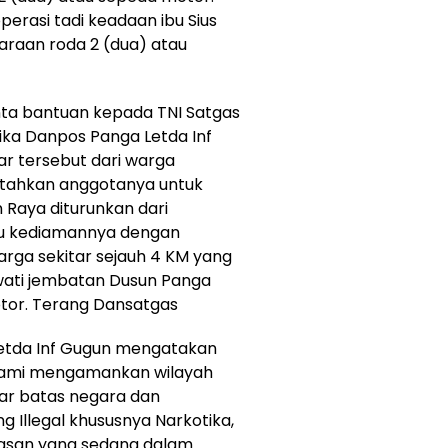
erasi tadi keadaan ibu Sius
araan roda 2 (dua) atau
ta bantuan kepada TNI Satgas
ika Danpos Panga Letda Inf
r tersebut dari warga
intahkan anggotanya untuk
n Raya diturunkan dari
u kediamannya dengan
ga sekitar sejauh 4 KM yang
wati jembatan Dusun Panga
otor. Terang Dansatgas
Letda Inf Gugun mengatakan
 kami mengamankan wilayah
lar batas negara dan
Illegal khususnya Narkotika,
asan yang sedang dalam