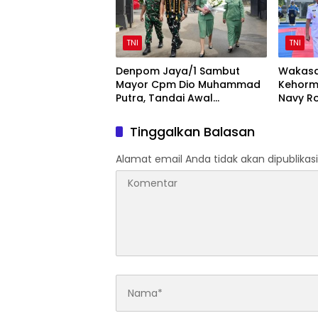
TNI
TNI
Denpom Jaya/1 Sambut
Wakasa
Mayor Cpm Dio Muhammad
Kehorm
Putra, Tandai Awal
Navy Ro
Kepemimpinan Baru
Mabesa
Tinggalkan Balasan
Alamat email Anda tidak akan dipublikasi