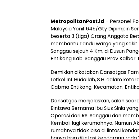
MetropolitanPost.id
– Personel Po
Malaysia Yonif 645/Gty Dipimpin Ser
beserta 3 (tiga) Orang Anggota B
membantu Tandu warga yang sakit H
Sanggau sejauh 4 Km, di Dusun Pan
Entikong Kab. Sanggau Prov Kalbar.
Demikian dikatakan Dansatgas Pamt
Letkol Inf Hudallah, S.H. dalam keter
Gabma Entikong, Kecamatan, Entiko
Dansatgas menjelaskan, salah seo
Bintawa Bernama Ibu Sius Sinia yang
Operasi dari RS. Sanggau dan mem
Kembali lagi kerumahnya, Namun Aks
rumahnya tidak bisa di lintasi kend
hanya bisa dilintasi kendaraan roda