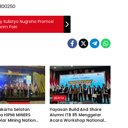
y Sulistyo Nugroho Promosi
rim Polri
BERITA
akarta Selatan
Yayasan Build And Share
a HIPMI MINERS
Alumni ITB 85 Menggelar
ar Mining Nation
Acara Workshop National
ion 2026 Di Pondok
Creativity Day for Teacher