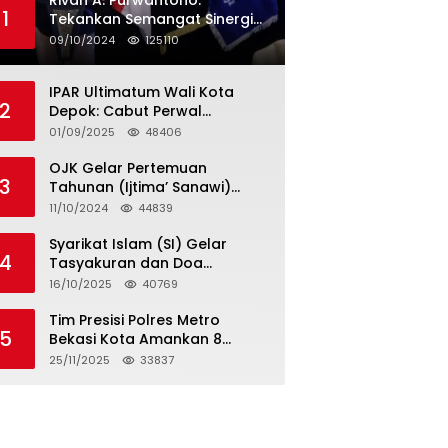
Rivan A. Purwantono:
1
Tekankan Semangat Sinergi
dan Kolaborasi dalam
09/10/2024
125110
Rakernas Serikat Pekerja Jasa
Raharja
IPAR Ultimatum Wali Kota
2
Depok: Cabut Perwal
Tunjangan DPRD Rp40 Juta
01/09/2025
48406
dalam 5 Hari atau Hadapi
Aksi Rakyat
OJK Gelar Pertemuan
3
Tahunan (Ijtima’ Sanawi)
Dewan Pengawas Syariah
11/10/2024
44839
2024
Syarikat Islam (SI) Gelar
4
Tasyakuran dan Doa
Bersama Organisasi
16/10/2025
40769
Serumpun Syarikat Islam Doa
Tim Presisi Polres Metro
5
Bekasi Kota Amankan 8
Remaja Diduga Hendak
25/11/2025
33837
Tawuran