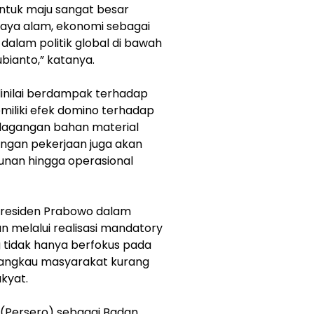
untuk maju sangat besar
daya alam, ekonomi sebagai
dalam politik global di bawah
ianto,” katanya.
 dinilai berdampak terhadap
liki efek domino terhadap
dagangan bahan material
ngan pekerjaan juga akan
unan hingga operasional
Presiden Prabowo dalam
an melalui realisasi mandatory
 tidak hanya berfokus pada
jangkau masyarakat kurang
kyat.
a (Persero) sebagai Badan