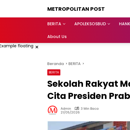
Langsung
METROPOLITAN POST
ke
konten
BERITA
APOLEKSOSBUD
HAN
About Us
×
Beranda
BERITA
BERITA
Sekolah Rakyat M
Cita Presiden Prab
Admin
3 Min Baca
21/05/2026