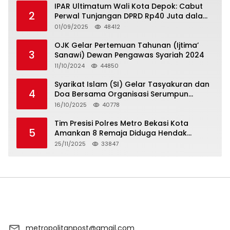
25/11/2025
33847
metropolitanpost@gmail.com
Privacy Policy
Indeks Berita
Pedoman Media Siber. Kolom Redaksi METROPOLITAN
POST
@Copyright 2023 | All Reserved by metropolitanpost.id