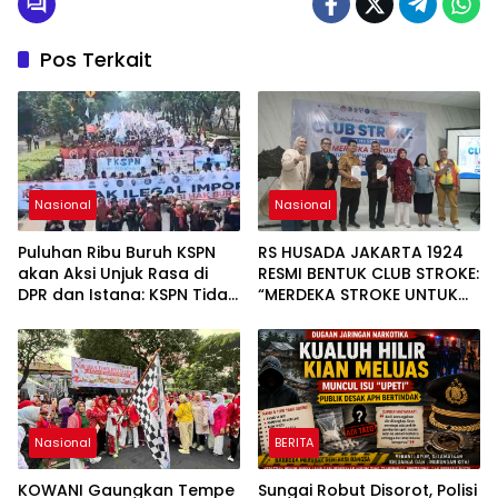
Pos Terkait
Nasional
Nasional
Puluhan Ribu Buruh KSPN
RS HUSADA JAKARTA 1924
akan Aksi Unjuk Rasa di
RESMI BENTUK CLUB STROKE:
DPR dan Istana: KSPN Tidak
“MERDEKA STROKE UNTUK
Ada Tendensi Kepentingan
HIDUP LEBIH BERMAKNA”
Politik dan Tidak
Dikooptasi oleh Siapapun
Nasional
BERITA
KOWANI Gaungkan Tempe
Sungai Robut Disorot, Polisi