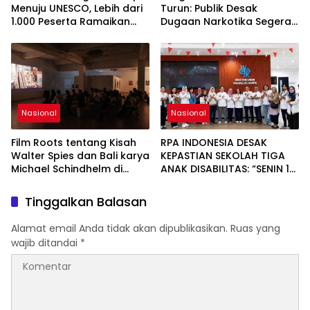
Menuju UNESCO, Lebih dari
Turun: Publik Desak
1.000 Peserta Ramaikan
Dugaan Narkotika Segera
Fun Walk dan Festival
Diusut
Pangan Nusantara
Nasional
Nasional
Film Roots tentang Kisah
RPA INDONESIA DESAK
Walter Spies dan Bali karya
KEPASTIAN SEKOLAH TIGA
Michael Schindhelm di
ANAK DISABILITAS: “SENIN 10
Jakarta Menuai Banyak
AGUSTUS 2026 HARUS
Pujian
SUDAH BERSEKOLAH!
Tinggalkan Balasan
Alamat email Anda tidak akan dipublikasikan.
Ruas yang
wajib ditandai
*