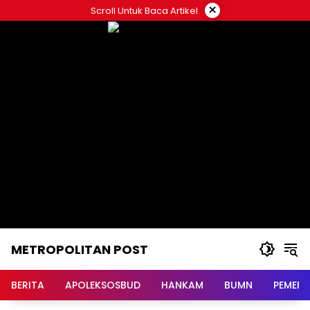
Langsung
×
Scroll Untuk Baca Artikel
ke
konten
METROPOLITAN POST
BERITA
APOLEKSOSBUD
HANKAM
BUMN
PEMERI