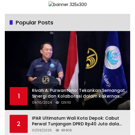
Popular Posts
Rivan A. Purwantono: Tekankan Semangat
1
Sinergi dan Kolaborasi dalam Rakernas
Serikat Pekerja Jasa Raharja
09/10/2024
125110
IPAR Ultimatum Wali Kota Depok: Cabut
2
Perwal Tunjangan DPRD Rp40 Juta dalam
5 Hari atau Hadapi Aksi Rakyat
01/09/2025
48406