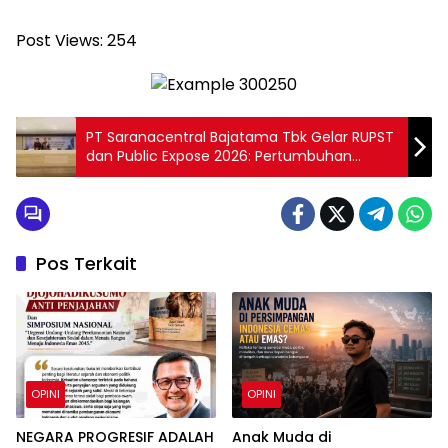
Post Views:
254
PT Saranacentral Bajatama Tbk Gelar RUPST
dan Public Expose 2026: Pertumbuhan
Berkelanjutan Untuk Masa Depan Yang
Tangguh
Pos Terkait
OPINI
OPINI
NEGARA PROGRESIF ADALAH
Anak Muda di