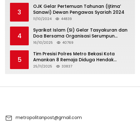
OJK Gelar Pertemuan Tahunan (Ijtima’
3
Sanawi) Dewan Pengawas Syariah 2024
11/10/2024
44839
Syarikat Islam (SI) Gelar Tasyakuran dan
4
Doa Bersama Organisasi Serumpun
Syarikat Islam Doa
16/10/2025
40769
Tim Presisi Polres Metro Bekasi Kota
5
Amankan 8 Remaja Diduga Hendak
Tawuran
25/11/2025
33837
metropolitanpost@gmail.com