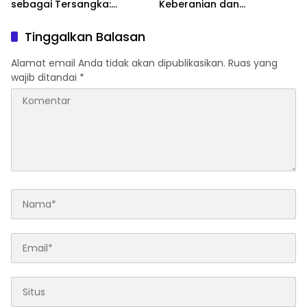
sebagai Tersangka:
Keberanian dan
Menimbang Penyertaan
Kebenaran
dalam Perspektif KUHP
Tinggalkan Balasan
2023
Alamat email Anda tidak akan dipublikasikan.
Ruas yang
wajib ditandai
*