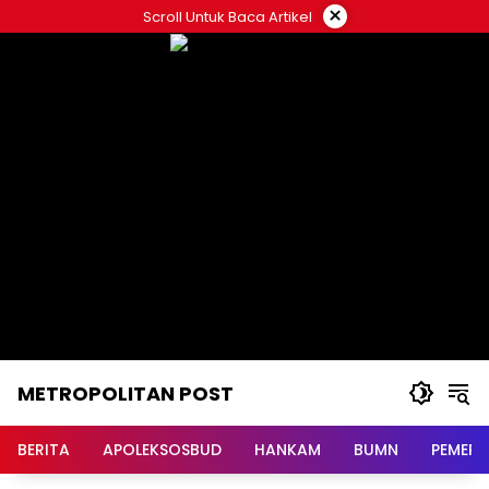
Langsung
×
Scroll Untuk Baca Artikel
ke
konten
METROPOLITAN POST
BERITA
APOLEKSOSBUD
HANKAM
BUMN
PEMERI