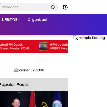
LIFESTYLE
Organisasi
×
 PMI Desak
HIPMI Jakarta Selatan Bersama HIPMI
a Menteri KP2MI,
MINERS Menggelar Mining Nation
atan Prosedural
Revolution 2026 Di Pondok Indah Golf
Jakarta
Popular Posts