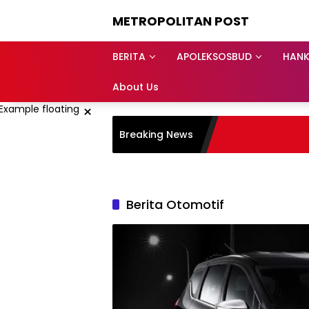
Langsung
METROPOLITAN POST
ke
konten
BERITA
APOLEKSOSBUD
HAN
About Us
×
Breaking News
Berita Otomotif