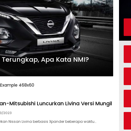
a Terungkap, Apa Kata NMI?
san-Mitsubishi Luncurkan Livina Versi Mungil
03/2023
kan Nissan Livina berbasis Xpander beberapa waktu…