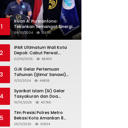
Rivan A. Purwantono:
1
Tekankan Semangat Sinergi
dan Kolaborasi dalam
09/10/2024
125110
Rakernas Serikat Pekerja Jasa
Raharja
IPAR Ultimatum Wali Kota
2
Depok: Cabut Perwal
Tunjangan DPRD Rp40 Juta
01/09/2025
48406
dalam 5 Hari atau Hadapi
Aksi Rakyat
OJK Gelar Pertemuan
3
Tahunan (Ijtima’ Sanawi)
Dewan Pengawas Syariah
11/10/2024
44836
2024
Syarikat Islam (SI) Gelar
4
Tasyakuran dan Doa
Bersama Organisasi
16/10/2025
40766
Serumpun Syarikat Islam Doa
Tim Presisi Polres Metro
5
Bekasi Kota Amankan 8
Remaja Diduga Hendak
25/11/2025
33834