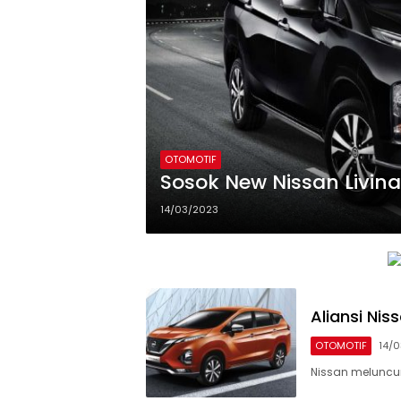
OTOMOTIF
Sosok New Nissan Livin
14/03/2023
Aliansi Nis
OTOMOTIF
14/
Nissan meluncur