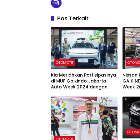
Pos Terkait
OTOMOTIF
OTOMO
Kia Meriahkan Partisipasinya
Nissan 
di MUF Gaikindo Jakarta
GAIKIN
Auto Week 2024 dengan
Week 2
Menampilkan Kendaraan
Model 
Listrik Terbaru, Kia EV3
Sentuh
OTOMO
OTOMOTIF