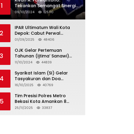
Rivan A. Purwantono:
1
Tekankan Semangat Sinergi
dan Kolaborasi dalam
09/10/2024
125110
Rakernas Serikat Pekerja Jasa
Raharja
IPAR Ultimatum Wali Kota
2
Depok: Cabut Perwal
Tunjangan DPRD Rp40 Juta
01/09/2025
48406
dalam 5 Hari atau Hadapi
Aksi Rakyat
OJK Gelar Pertemuan
3
Tahunan (Ijtima’ Sanawi)
Dewan Pengawas Syariah
11/10/2024
44839
2024
Syarikat Islam (SI) Gelar
4
Tasyakuran dan Doa
Bersama Organisasi
16/10/2025
40769
Serumpun Syarikat Islam Doa
Tim Presisi Polres Metro
5
Bekasi Kota Amankan 8
Remaja Diduga Hendak
25/11/2025
33837
Tawuran