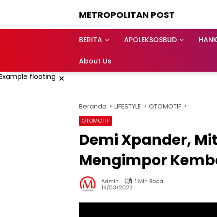
Langsung
METROPOLITAN POST
ke
konten
BERITA
APOLEKSOSBUD
HAN
About Us
×
Beranda
LIFESTYLE
OTOMOTIF
OTOMOTIF
Demi Xpander, Mit
Mengimpor Kembal
Admin
1 Min Baca
14/03/2023