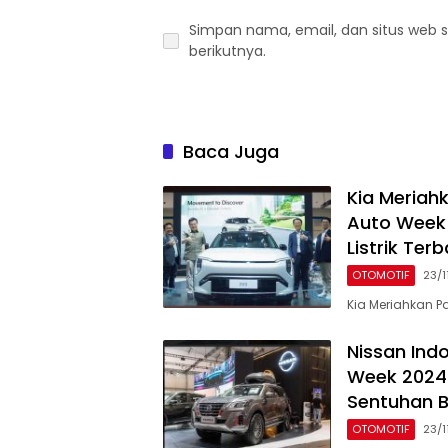
Simpan nama, email, dan situs web 
berikutnya.
Baca Juga
Kia Meriah
Auto Week
Listrik Terb
OTOMOTIF
23/1
Kia Meriahkan Pa
Nissan Ind
Week 2024
Sentuhan 
OTOMOTIF
23/1