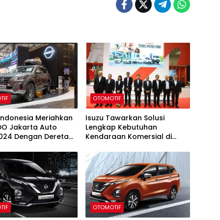
TIF
OTOMOTIF
Indonesia Meriahkan
Isuzu Tawarkan Solusi
DO Jakarta Auto
Lengkap Kebutuhan
024 Dengan Deretan
Kendaraan Komersial di
e-POWER dalam
GIIAS 2024
an Budaya Jepang
TIF
OTOMOTIF