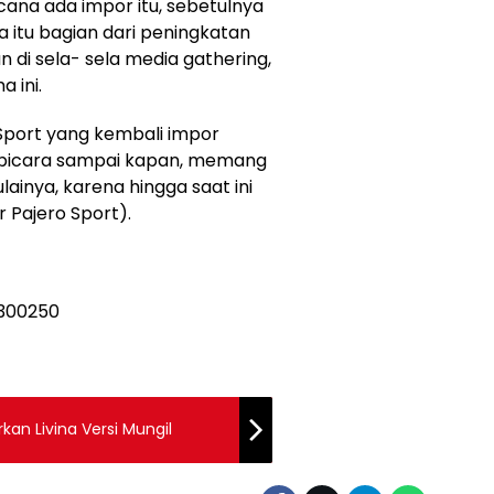
cana ada impor itu, sebetulnya
 itu bagian dari peningkatan
n di sela- sela media gathering,
 ini.
 Sport yang kembali impor
rbicara sampai kapan, memang
lainya, karena hingga saat ini
Pajero Sport).
rkan Livina Versi Mungil