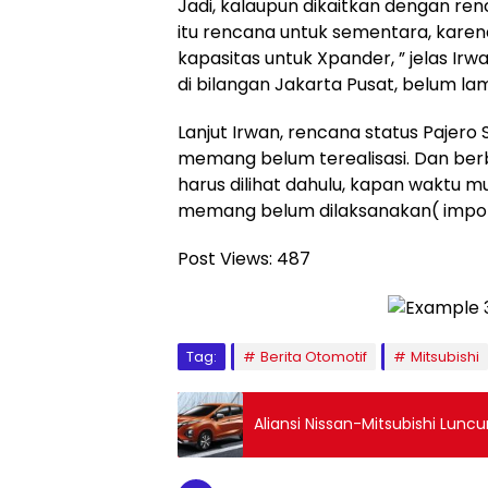
Jadi, kalaupun dikaitkan dengan ren
itu rencana untuk sementara, karena
kapasitas untuk Xpander, ” jelas Irwa
di bilangan Jakarta Pusat, belum lama
Lanjut Irwan, rencana status Pajero
memang belum terealisasi. Dan be
harus dilihat dahulu, kapan waktu mu
memang belum dilaksanakan( impor 
Post Views:
487
Tag:
Berita Otomotif
Mitsubishi
Aliansi Nissan-Mitsubishi Luncu