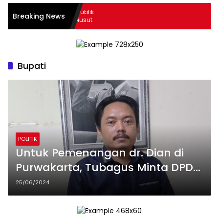
Disorot, Polisi Turun: Publik
Breaking News
n Narkotika Segera Diusut
Bupati
POLITIK
Untuk Pemenangan dr. Dian di
Purwakarta, Tubagus Minta DPD
PBP Purwakarta Rapatkan
25/06/2024
Barisan