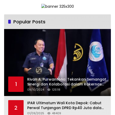
Popular Posts
Rivan A. Purwantono: Tekankan Semangat
1
Sinergi dan Kolaborasi dalam Rakernas
Serikat Pekerja Jasa Raharja
09/10/2024
125118
IPAR Ultimatum Wali Kota Depok: Cabut
2
Perwal Tunjangan DPRD Rp40 Juta dalam
5 Hari atau Hadapi Aksi Rakyat
01/09/2025
48409