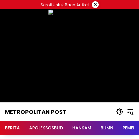
Langsung
×
Scroll Untuk Baca Artikel
ke
konten
METROPOLITAN POST
BERITA
APOLEKSOSBUD
HANKAM
BUMN
PEMERI