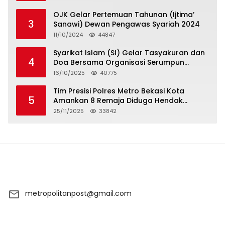
OJK Gelar Pertemuan Tahunan (Ijtima’
3
Sanawi) Dewan Pengawas Syariah 2024
11/10/2024
44847
Syarikat Islam (SI) Gelar Tasyakuran dan
4
Doa Bersama Organisasi Serumpun
Syarikat Islam Doa
16/10/2025
40775
Tim Presisi Polres Metro Bekasi Kota
5
Amankan 8 Remaja Diduga Hendak
Tawuran
25/11/2025
33842
metropolitanpost@gmail.com