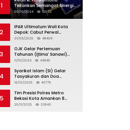
Rivan A. Purwantono:
1
Tekankan Semangat Sinergi
dan Kolaborasi dalam
09/10/2024
125112
Rakernas Serikat Pekerja Jasa
Raharja
IPAR Ultimatum Wali Kota
2
Depok: Cabut Perwal
Tunjangan DPRD Rp40 Juta
01/09/2025
48409
dalam 5 Hari atau Hadapi
Aksi Rakyat
OJK Gelar Pertemuan
3
Tahunan (Ijtima’ Sanawi)
Dewan Pengawas Syariah
11/10/2024
44845
2024
Syarikat Islam (SI) Gelar
4
Tasyakuran dan Doa
Bersama Organisasi
16/10/2025
40775
Serumpun Syarikat Islam Doa
Tim Presisi Polres Metro
5
Bekasi Kota Amankan 8
Remaja Diduga Hendak
25/11/2025
33840
Tawuran