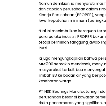
Namun demikian, ia menyoroti masih
dan capaian perusahaan dalam Prog
Kinerja Perusahaan (PROPER), yang
level kepatuhan minimum (peringkat
“Hal ini menimbulkan keraguan ter
para pelaku industri. PROPER bukan s
tetapi cerminan tanggung jawab li
Putri.
Ia juga mengungkapkan bahwa pers
MM2100 semakin mendesak, menyusu
masyarakat terkait bau menyenga
limbah B3 ke badan air yang berpo
kesehatan warga.
PT NSK Bearings Manufacturing Indon
perusahaan besar di kawasan tersebut
risiko pencemaran yang signifikan, b