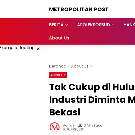
Langsung
METROPOLITAN POST
ke
konten
BERITA
APOLEKSOSBUD
HAN
About Us
×
Beranda
About Us
About Us
Tak Cukup di Hul
Industri Diminta M
Bekasi
Admin
3 Min Baca
10/04/2026