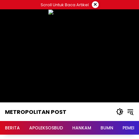
Langsung
×
Scroll Untuk Baca Artikel
ke
konten
METROPOLITAN POST
BERITA
APOLEKSOSBUD
HANKAM
BUMN
PEMERI