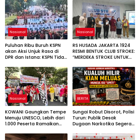
Nasional
Nasional
Puluhan Ribu Buruh KSPN
RS HUSADA JAKARTA 1924
akan Aksi Unjuk Rasa di
RESMI BENTUK CLUB STROKE:
DPR dan Istana: KSPN Tidak
“MERDEKA STROKE UNTUK
Ada Tendensi Kepentingan
HIDUP LEBIH BERMAKNA”
Politik dan Tidak
Dikooptasi oleh Siapapun
Nasional
BERITA
KOWANI Gaungkan Tempe
Sungai Robut Disorot, Polisi
Menuju UNESCO, Lebih dari
Turun: Publik Desak
1.000 Peserta Ramaikan
Dugaan Narkotika Segera
Fun Walk dan Festival
Diusut
Pangan Nusantara