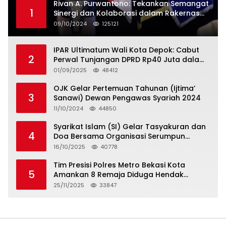
Rivan A. Purwantono: Tekankan Semangat
1
Sinergi dan Kolaborasi dalam Rakernas
Serikat Pekerja Jasa Raharja
09/10/2024
125121
IPAR Ultimatum Wali Kota Depok: Cabut
2
Perwal Tunjangan DPRD Rp40 Juta dalam
5 Hari atau Hadapi Aksi Rakyat
01/09/2025
48412
OJK Gelar Pertemuan Tahunan (Ijtima’
3
Sanawi) Dewan Pengawas Syariah 2024
11/10/2024
44850
Syarikat Islam (SI) Gelar Tasyakuran dan
4
Doa Bersama Organisasi Serumpun
Syarikat Islam Doa
16/10/2025
40778
Tim Presisi Polres Metro Bekasi Kota
5
Amankan 8 Remaja Diduga Hendak
Tawuran
25/11/2025
33847