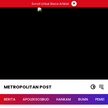
Langsung
×
Scroll Untuk Baca Artikel
ke
konten
METROPOLITAN POST
BERITA
APOLEKSOSBUD
HANKAM
BUMN
PEMERI