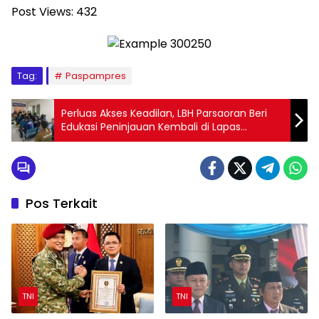
Post Views:
432
Tag:
Paspampres
Perluas Akses Keadilan, LBH Parsaoran Beri
Edukasi Peninjauan Kembali di Lapas
Pematangsiantar
Pos Terkait
TNI
TNI