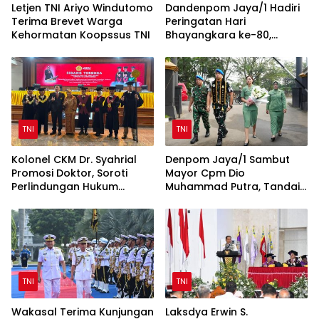
Letjen TNI Ariyo Windutomo
Dandenpom Jaya/1 Hadiri
Terima Brevet Warga
Peringatan Hari
Kehormatan Koopssus TNI
Bhayangkara ke-80,
Perkuat Sinergi TNI-Polri
TNI
TNI
Kolonel CKM Dr. Syahrial
Denpom Jaya/1 Sambut
Promosi Doktor, Soroti
Mayor Cpm Dio
Perlindungan Hukum
Muhammad Putra, Tandai
Prajurit TNI Penyandang
Awal Kepemimpinan Baru
Disabilitas
TNI
TNI
Wakasal Terima Kunjungan
Laksdya Erwin S.