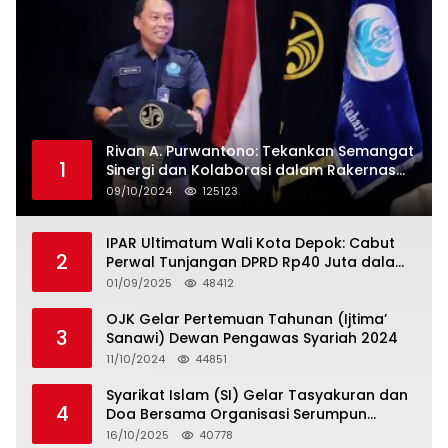
Rivan A. Purwantono: Tekankan Semangat
1
Sinergi dan Kolaborasi dalam Rakernas
Serikat Pekerja Jasa Raharja
09/10/2024
125123
IPAR Ultimatum Wali Kota Depok: Cabut
2
Perwal Tunjangan DPRD Rp40 Juta dalam
5 Hari atau Hadapi Aksi Rakyat
01/09/2025
48412
OJK Gelar Pertemuan Tahunan (Ijtima’
3
Sanawi) Dewan Pengawas Syariah 2024
11/10/2024
44851
Syarikat Islam (SI) Gelar Tasyakuran dan
4
Doa Bersama Organisasi Serumpun
Syarikat Islam Doa
16/10/2025
40778