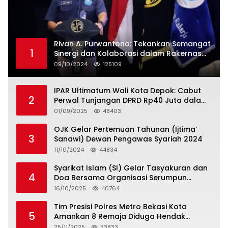
Rivan A. Purwantono: Tekankan Semangat
1
Sinergi dan Kolaborasi dalam Rakernas
Serikat Pekerja Jasa Raharja
09/10/2024
125109
IPAR Ultimatum Wali Kota Depok: Cabut
2
Perwal Tunjangan DPRD Rp40 Juta dalam
5 Hari atau Hadapi Aksi Rakyat
01/09/2025
48403
OJK Gelar Pertemuan Tahunan (Ijtima’
3
Sanawi) Dewan Pengawas Syariah 2024
11/10/2024
44834
Syarikat Islam (SI) Gelar Tasyakuran dan
4
Doa Bersama Organisasi Serumpun
Syarikat Islam Doa
16/10/2025
40764
Tim Presisi Polres Metro Bekasi Kota
5
Amankan 8 Remaja Diduga Hendak
Tawuran
25/11/2025
33833