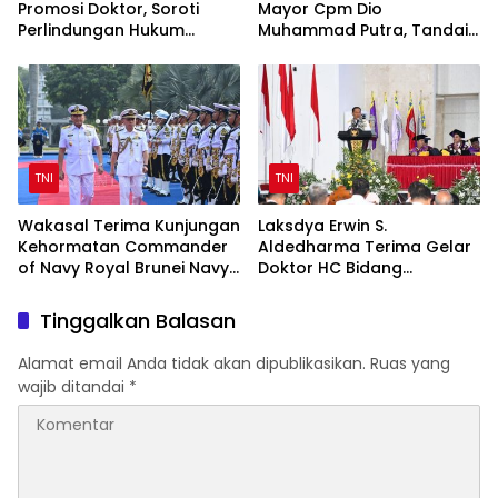
Promosi Doktor, Soroti
Mayor Cpm Dio
Perlindungan Hukum
Muhammad Putra, Tandai
Prajurit TNI Penyandang
Awal Kepemimpinan Baru
Disabilitas
TNI
TNI
Wakasal Terima Kunjungan
Laksdya Erwin S.
Kehormatan Commander
Aldedharma Terima Gelar
of Navy Royal Brunei Navy
Doktor HC Bidang
di Mabesal
Kemaritiman dari Unsrat
Tinggalkan Balasan
Alamat email Anda tidak akan dipublikasikan.
Ruas yang
wajib ditandai
*