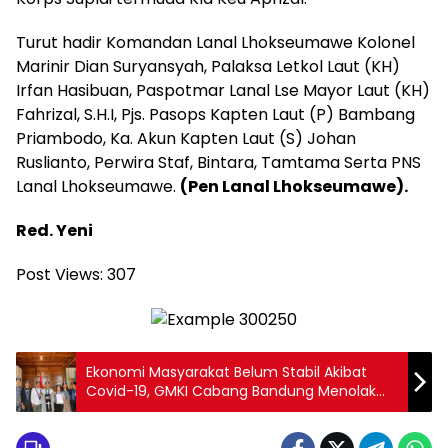
Turut hadir Komandan Lanal Lhokseumawe Kolonel
Marinir Dian Suryansyah, Palaksa Letkol Laut (KH)
Irfan Hasibuan, Paspotmar Lanal Lse Mayor Laut (KH)
Fahrizal, S.H.I, Pjs. Pasops Kapten Laut (P) Bambang
Priambodo, Ka. Akun Kapten Laut (S) Johan
Ruslianto, Perwira Staf, Bintara, Tamtama Serta PNS
Lanal Lhokseumawe.
(Pen Lanal Lhokseumawe).
Red. Yeni
Post Views:
307
Ekonomi Masyarakat Belum Stabil Akibat
Covid-19, GMKI Cabang Bandung Menolak
Kenaikan Harga BBM Bersubsidi