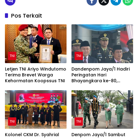
Pos Terkait
TNI
TNI
Letjen TNI Ariyo Windutomo
Dandenpom Jaya/1 Hadiri
Terima Brevet Warga
Peringatan Hari
Kehormatan Koopssus TNI
Bhayangkara ke-80,
Perkuat Sinergi TNI-Polri
TNI
TNI
Kolonel CKM Dr. Syahrial
Denpom Jaya/1 Sambut