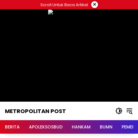
Langsung
×
Scroll Untuk Baca Artikel
ke
konten
METROPOLITAN POST
BERITA
APOLEKSOSBUD
HANKAM
BUMN
PEMERI