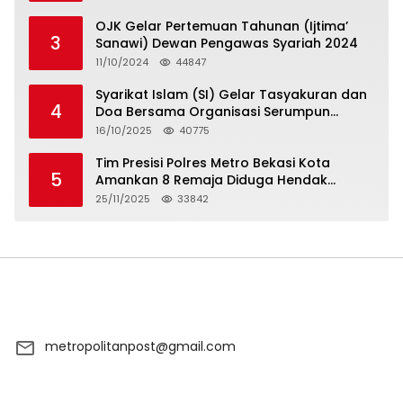
OJK Gelar Pertemuan Tahunan (Ijtima’
3
Sanawi) Dewan Pengawas Syariah 2024
11/10/2024
44847
Syarikat Islam (SI) Gelar Tasyakuran dan
4
Doa Bersama Organisasi Serumpun
Syarikat Islam Doa
16/10/2025
40775
Tim Presisi Polres Metro Bekasi Kota
5
Amankan 8 Remaja Diduga Hendak
Tawuran
25/11/2025
33842
metropolitanpost@gmail.com