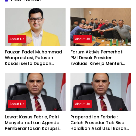
About Us
About Us
Fauzan Fadel Muhammad
Forum Aktivis Pemerhati
Wanprestasi, Putusan
PMI Desak Presiden
Kasasi serta Dugaan
Evaluasi Kinerja Menteri
Penyalahgunaan Dana dan
KP2MI, Dinilai Hambat
Aset PT GME
Penempatan Prosedural
About Us
About Us
Lewat Kasus Febrie, Polri
Praperadilan Ferbrie :
Menyelamatkan Agenda
Celah Prosedur Tak Bisa
Pemberantasan Korupsi
Halalkan Asal Usul Barang
Presiden Prabowo
Bukti