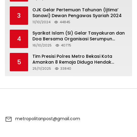
OJK Gelar Pertemuan Tahunan (Ijtima’
3
Sanawi) Dewan Pengawas Syariah 2024
11/10/2024
44845
Syarikat Islam (SI) Gelar Tasyakuran dan
4
Doa Bersama Organisasi Serumpun
Syarikat Islam Doa
16/10/2025
40775
Tim Presisi Polres Metro Bekasi Kota
5
Amankan 8 Remaja Diduga Hendak
Tawuran
25/11/2025
33840
metropolitanpost@gmail.com