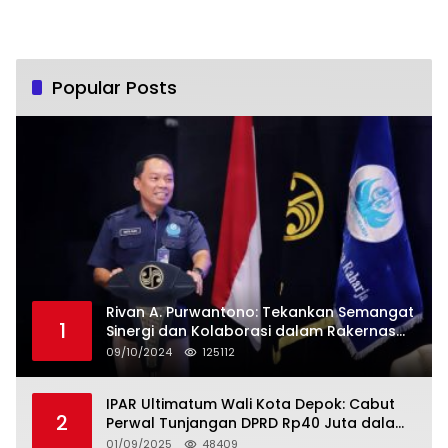
Popular Posts
Rivan A. Purwantono: Tekankan Semangat
1
Sinergi dan Kolaborasi dalam Rakernas
Serikat Pekerja Jasa Raharja
09/10/2024
125112
IPAR Ultimatum Wali Kota Depok: Cabut
2
Perwal Tunjangan DPRD Rp40 Juta dalam
5 Hari atau Hadapi Aksi Rakyat
01/09/2025
48409