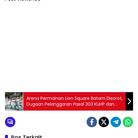
Arena Permainan Lion Square Batam Disorot,
Dugaan Pelanggaran Pasal 303 KUHP dan
Legalitas Usaha Jadi Sorotan
Pos Terkait