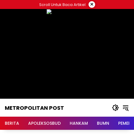
Langsung
×
Scroll Untuk Baca Artikel
ke
konten
METROPOLITAN POST
BERITA
APOLEKSOSBUD
HANKAM
BUMN
PEMERI