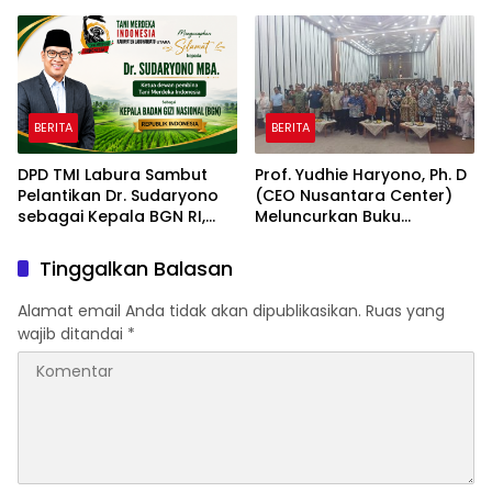
Creativity Day for Teacher
mancanegara Perkuat
2026 & Dibuka Resmi
Industri Taman Rekreasi
Pramono Anung (Gubernur
dan Ekosistem Pariwisata
DKI Jakarta)
di Tanah Air
BERITA
BERITA
DPD TMI Labura Sambut
Prof. Yudhie Haryono, Ph. D
Pelantikan Dr. Sudaryono
(CEO Nusantara Center)
sebagai Kepala BGN RI,
Meluncurkan Buku
Optimistis Perkuat
Soemitro Djojohadikusumo
Ketahanan Pangan dan
Anti Penjajahan yang
Tinggalkan Balasan
Gizi Nasional
dirangkaikan dengan
Simposium Nasional
Alamat email Anda tidak akan dipublikasikan.
Ruas yang
bertema “Urgensi Undang-
wajib ditandai
*
Undang Perekonomian
Nasional dan
Kesejahteraan Sosial
dalam Menata Bangsa
Menuju Indonesia Emas
2045”