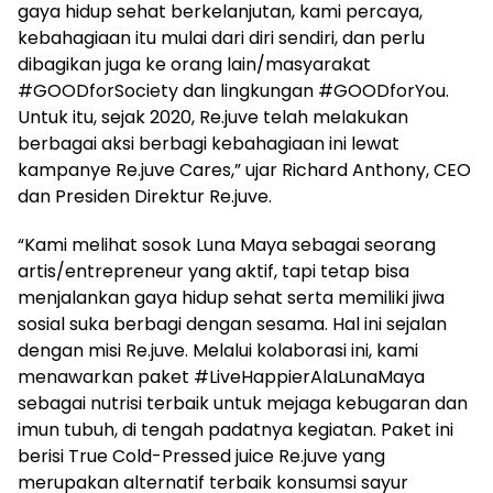
gaya hidup sehat berkelanjutan, kami percaya,
kebahagiaan itu mulai dari diri sendiri, dan perlu
dibagikan juga ke orang lain/masyarakat
#GOODforSociety dan lingkungan #GOODforYou.
Untuk itu, sejak 2020, Re.juve telah melakukan
berbagai aksi berbagi kebahagiaan ini lewat
kampanye Re.juve Cares,” ujar Richard Anthony, CEO
dan Presiden Direktur Re.juve.
“Kami melihat sosok Luna Maya sebagai seorang
artis/entrepreneur yang aktif, tapi tetap bisa
menjalankan gaya hidup sehat serta memiliki jiwa
sosial suka berbagi dengan sesama. Hal ini sejalan
dengan misi Re.juve. Melalui kolaborasi ini, kami
menawarkan paket #LiveHappierAlaLunaMaya
sebagai nutrisi terbaik untuk mejaga kebugaran dan
imun tubuh, di tengah padatnya kegiatan. Paket ini
berisi True Cold-Pressed juice Re.juve yang
merupakan alternatif terbaik konsumsi sayur