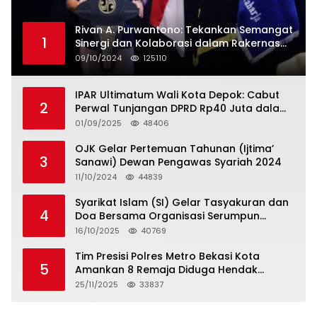
Rivan A. Purwantono: Tekankan Semangat
1
Sinergi dan Kolaborasi dalam Rakernas
Serikat Pekerja Jasa Raharja
09/10/2024
125110
IPAR Ultimatum Wali Kota Depok: Cabut
2
Perwal Tunjangan DPRD Rp40 Juta dalam
5 Hari atau Hadapi Aksi Rakyat
01/09/2025
48406
OJK Gelar Pertemuan Tahunan (Ijtima’
3
Sanawi) Dewan Pengawas Syariah 2024
11/10/2024
44839
Syarikat Islam (SI) Gelar Tasyakuran dan
4
Doa Bersama Organisasi Serumpun
Syarikat Islam Doa
16/10/2025
40769
Tim Presisi Polres Metro Bekasi Kota
5
Amankan 8 Remaja Diduga Hendak
Tawuran
25/11/2025
33837