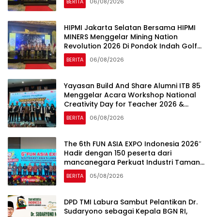
BERITA
06/08/2026
HIPMI Jakarta Selatan Bersama HIPMI
MINERS Menggelar Mining Nation
Revolution 2026 Di Pondok Indah Golf
Jakarta
BERITA
06/08/2026
Yayasan Build And Share Alumni ITB 85
Menggelar Acara Workshop National
Creativity Day for Teacher 2026 &
Dibuka Resmi Pramono Anung (Gubernur
BERITA
06/08/2026
DKI Jakarta)
The 6th FUN ASIA EXPO Indonesia 2026″
Hadir dengan 150 peserta dari
mancanegara Perkuat Industri Taman
Rekreasi dan Ekosistem Pariwisata di
BERITA
05/08/2026
Tanah Air
DPD TMI Labura Sambut Pelantikan Dr.
Sudaryono sebagai Kepala BGN RI,