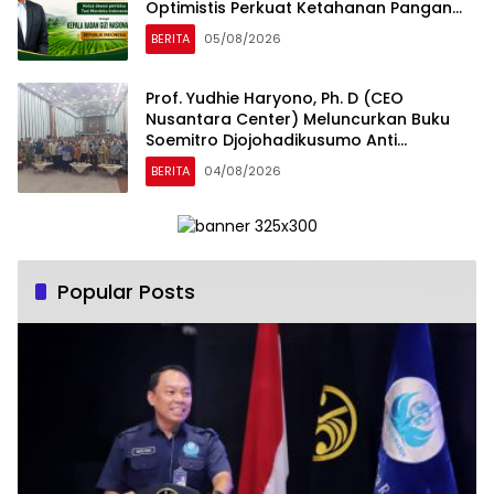
Optimistis Perkuat Ketahanan Pangan
dan Gizi Nasional
BERITA
05/08/2026
Prof. Yudhie Haryono, Ph. D (CEO
Nusantara Center) Meluncurkan Buku
Soemitro Djojohadikusumo Anti
Penjajahan yang dirangkaikan dengan
BERITA
04/08/2026
Simposium Nasional bertema “Urgensi
Undang-Undang Perekonomian
Nasional dan Kesejahteraan Sosial
dalam Menata Bangsa Menuju Indonesia
Emas 2045”
Popular Posts