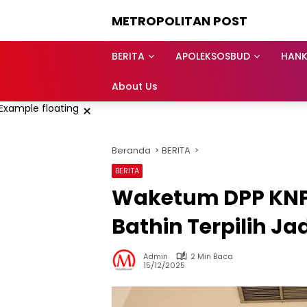
Langsung
METROPOLITAN POST
ke
konten
BERITA
APOLEKSOSBUD
HAN
About Us
×
Beranda
BERITA
BERITA
Waketum DPP KNPI
Bathin Terpilih Ja
Admin
2 Min Baca
15/12/2025