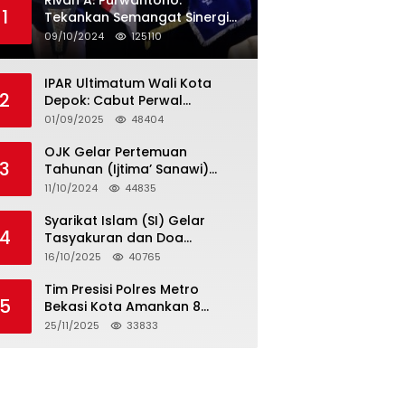
Rivan A. Purwantono:
1
Tekankan Semangat Sinergi
dan Kolaborasi dalam
09/10/2024
125110
Rakernas Serikat Pekerja Jasa
Raharja
IPAR Ultimatum Wali Kota
2
Depok: Cabut Perwal
Tunjangan DPRD Rp40 Juta
01/09/2025
48404
dalam 5 Hari atau Hadapi
Aksi Rakyat
OJK Gelar Pertemuan
3
Tahunan (Ijtima’ Sanawi)
Dewan Pengawas Syariah
11/10/2024
44835
2024
Syarikat Islam (SI) Gelar
4
Tasyakuran dan Doa
Bersama Organisasi
16/10/2025
40765
Serumpun Syarikat Islam Doa
Tim Presisi Polres Metro
5
Bekasi Kota Amankan 8
Remaja Diduga Hendak
25/11/2025
33833
Tawuran