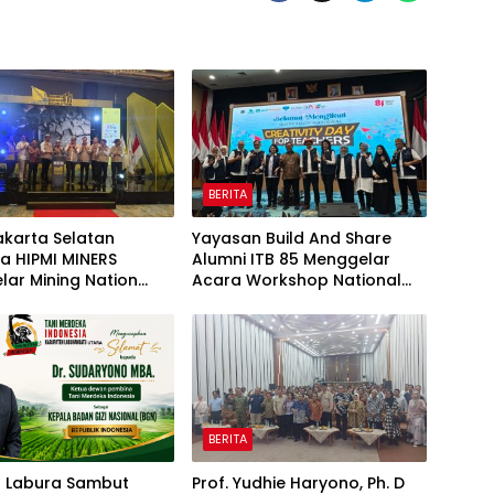
BERITA
akarta Selatan
Yayasan Build And Share
a HIPMI MINERS
Alumni ITB 85 Menggelar
ar Mining Nation
Acara Workshop National
ion 2026 Di Pondok
Creativity Day for Teacher
olf Jakarta
2026 & Dibuka Resmi
Pramono Anung (Gubernur
DKI Jakarta)
BERITA
I Labura Sambut
Prof. Yudhie Haryono, Ph. D