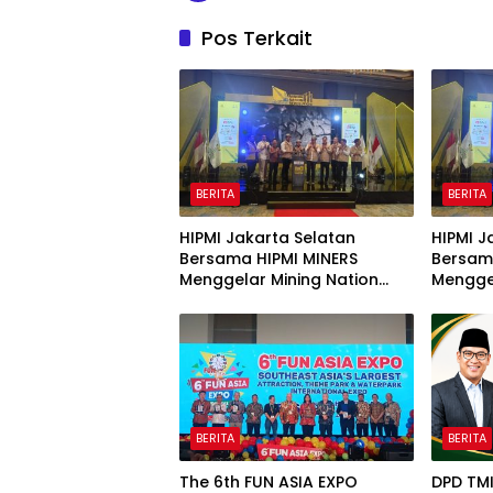
Pos Terkait
BERITA
BERITA
HIPMI Jakarta Selatan
HIPMI J
Bersama HIPMI MINERS
Bersam
Menggelar Mining Nation
Menggel
Revolution 2026 Di Pondok
Revolut
Indah Golf Jakarta
Indah G
BERITA
BERITA
The 6th FUN ASIA EXPO
DPD TM