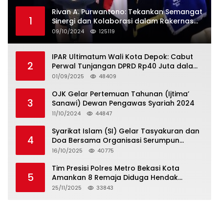
Rivan A. Purwantono: Tekankan Semangat
1
Sinergi dan Kolaborasi dalam Rakernas
Serikat Pekerja Jasa Raharja
09/10/2024
125119
IPAR Ultimatum Wali Kota Depok: Cabut
2
Perwal Tunjangan DPRD Rp40 Juta dalam
5 Hari atau Hadapi Aksi Rakyat
01/09/2025
48409
OJK Gelar Pertemuan Tahunan (Ijtima’
3
Sanawi) Dewan Pengawas Syariah 2024
11/10/2024
44847
Syarikat Islam (SI) Gelar Tasyakuran dan
4
Doa Bersama Organisasi Serumpun
Syarikat Islam Doa
16/10/2025
40775
Tim Presisi Polres Metro Bekasi Kota
5
Amankan 8 Remaja Diduga Hendak
Tawuran
25/11/2025
33843