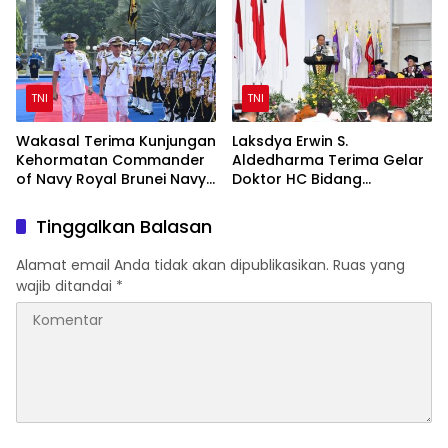
Disabilitas
TNI
TNI
Wakasal Terima Kunjungan
Laksdya Erwin S.
Kehormatan Commander
Aldedharma Terima Gelar
of Navy Royal Brunei Navy
Doktor HC Bidang
di Mabesal
Kemaritiman dari Unsrat
Tinggalkan Balasan
Alamat email Anda tidak akan dipublikasikan.
Ruas yang
wajib ditandai
*