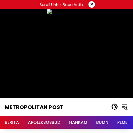
Langsung
×
Scroll Untuk Baca Artikel
ke
konten
METROPOLITAN POST
BERITA
APOLEKSOSBUD
HANKAM
BUMN
PEMERI