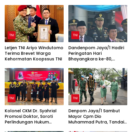
TNI
TNI
Letjen TNI Ariyo Windutomo
Dandenpom Jaya/1 Hadiri
Terima Brevet Warga
Peringatan Hari
Kehormatan Koopssus TNI
Bhayangkara ke-80,
Perkuat Sinergi TNI-Polri
TNI
TNI
Kolonel CKM Dr. Syahrial
Denpom Jaya/1 Sambut
Promosi Doktor, Soroti
Mayor Cpm Dio
Perlindungan Hukum
Muhammad Putra, Tandai
Prajurit TNI Penyandang
Awal Kepemimpinan Baru