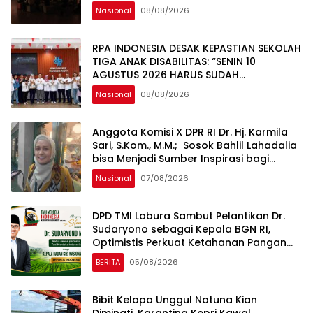
Nasional
08/08/2026
RPA INDONESIA DESAK KEPASTIAN SEKOLAH
TIGA ANAK DISABILITAS: “SENIN 10
AGUSTUS 2026 HARUS SUDAH
BERSEKOLAH!
Nasional
08/08/2026
Anggota Komisi X DPR RI Dr. Hj. Karmila
Sari, S.Kom., M.M.; Sosok Bahlil Lahadalia
bisa Menjadi Sumber Inspirasi bagi
Generasi Muda, Pelaku Usaha,
Nasional
07/08/2026
Pemerintah, maupun Pemangku
Kepentingan lainnya untuk bersama-
sama Memberikan Kontribusi bagi
DPD TMI Labura Sambut Pelantikan Dr.
Pembangunan Nasional.
Sudaryono sebagai Kepala BGN RI,
Optimistis Perkuat Ketahanan Pangan
dan Gizi Nasional
BERITA
05/08/2026
Bibit Kelapa Unggul Natuna Kian