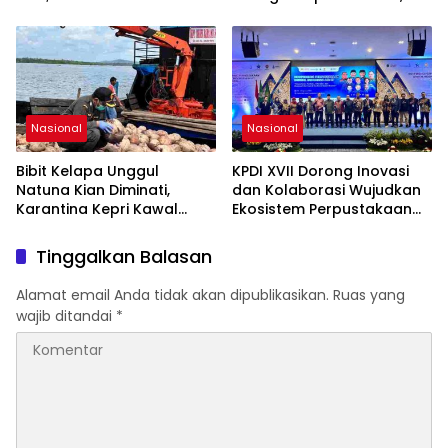
Lahadalia bisa Menjadi
Optimistis Perkuat
Sumber Inspirasi bagi
Ketahanan Pangan dan
Generasi Muda, Pelaku
Gizi Nasional
Usaha, Pemerintah,
maupun Pemangku
Kepentingan lainnya untuk
bersama-sama
Nasional
Nasional
Memberikan Kontribusi
bagi Pembangunan
Bibit Kelapa Unggul
KPDI XVII Dorong Inovasi
Nasional.
Natuna Kian Diminati,
dan Kolaborasi Wujudkan
Karantina Kepri Kawal
Ekosistem Perpustakaan
Pengiriman 80.000 Butir ke
Digital Nasional
Bintan
Tinggalkan Balasan
Alamat email Anda tidak akan dipublikasikan.
Ruas yang
wajib ditandai
*