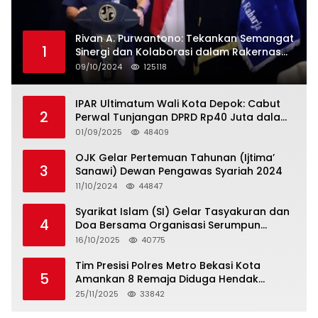
Rivan A. Purwantono: Tekankan Semangat
1
Sinergi dan Kolaborasi dalam Rakernas
Serikat Pekerja Jasa Raharja
09/10/2024
125118
IPAR Ultimatum Wali Kota Depok: Cabut
2
Perwal Tunjangan DPRD Rp40 Juta dalam
5 Hari atau Hadapi Aksi Rakyat
01/09/2025
48409
OJK Gelar Pertemuan Tahunan (Ijtima’
3
Sanawi) Dewan Pengawas Syariah 2024
11/10/2024
44847
Syarikat Islam (SI) Gelar Tasyakuran dan
4
Doa Bersama Organisasi Serumpun
Syarikat Islam Doa
16/10/2025
40775
Tim Presisi Polres Metro Bekasi Kota
5
Amankan 8 Remaja Diduga Hendak
Tawuran
25/11/2025
33842