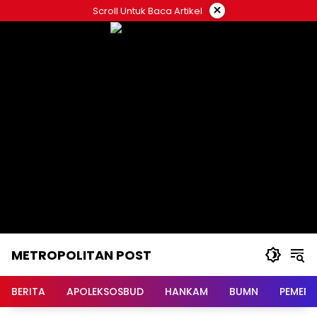
Langsung
×
Scroll Untuk Baca Artikel
ke
konten
METROPOLITAN POST
BERITA
APOLEKSOSBUD
HANKAM
BUMN
PEMERI