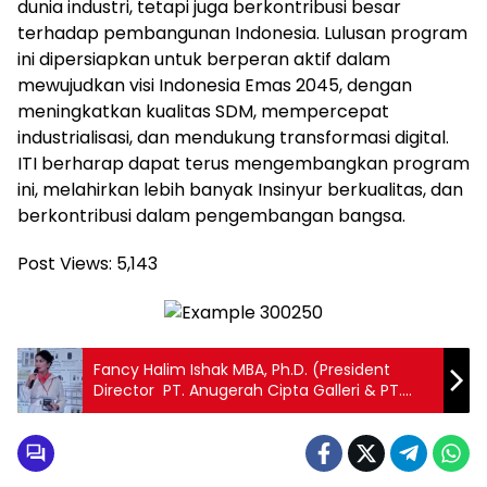
dunia industri, tetapi juga berkontribusi besar
terhadap pembangunan Indonesia. Lulusan program
ini dipersiapkan untuk berperan aktif dalam
mewujudkan visi Indonesia Emas 2045, dengan
meningkatkan kualitas SDM, mempercepat
industrialisasi, dan mendukung transformasi digital.
ITI berharap dapat terus mengembangkan program
ini, melahirkan lebih banyak Insinyur berkualitas, dan
berkontribusi dalam pengembangan bangsa.
Post Views:
5,143
Fancy Halim Ishak MBA, Ph.D. (President
Director PT. Anugerah Cipta Galleri & PT.
Cerarufindo Primandiri: 69 Tahun Berkarya,
Produk Brand “Karang Pilang” Semakin
Inovatif, Berkembang Pesat dan Banyak
Dicari Customer di Seluruh Indonesia