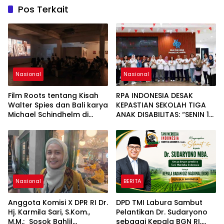
Pos Terkait
Nasional
Nasional
Film Roots tentang Kisah
RPA INDONESIA DESAK
Walter Spies dan Bali karya
KEPASTIAN SEKOLAH TIGA
Michael Schindhelm di
ANAK DISABILITAS: “SENIN 10
Jakarta Menuai Banyak
AGUSTUS 2026 HARUS
Pujian
SUDAH BERSEKOLAH!
Nasional
BERITA
Anggota Komisi X DPR RI Dr.
DPD TMI Labura Sambut
Hj. Karmila Sari, S.Kom.,
Pelantikan Dr. Sudaryono
M.M.; Sosok Bahlil
sebagai Kepala BGN RI,