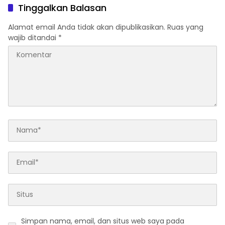
Ketahanan Pangan dan
Anti Penjajahan yang
Tinggalkan Balasan
Gizi Nasional
dirangkaikan dengan
Simposium Nasional
Alamat email Anda tidak akan dipublikasikan.
Ruas yang
bertema “Urgensi Undang-
wajib ditandai
*
Undang Perekonomian
Nasional dan
Kesejahteraan Sosial
dalam Menata Bangsa
Menuju Indonesia Emas
2045”
Simpan nama, email, dan situs web saya pada