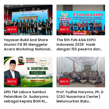
Revolution 2026 Di Pondok
Revolution 2026 Di Pondok
Indah Golf Jakarta
Indah Golf Jakarta
BERITA
BERITA
Yayasan Build And Share
The 6th FUN ASIA EXPO
Alumni ITB 85 Menggelar
Indonesia 2026″ Hadir
Acara Workshop National
dengan 150 peserta dari
Creativity Day for Teacher
mancanegara Perkuat
2026 & Dibuka Resmi
Industri Taman Rekreasi
Pramono Anung (Gubernur
dan Ekosistem Pariwisata
DKI Jakarta)
di Tanah Air
BERITA
BERITA
DPD TMI Labura Sambut
Prof. Yudhie Haryono, Ph. D
Pelantikan Dr. Sudaryono
(CEO Nusantara Center)
sebagai Kepala BGN RI,
Meluncurkan Buku
Optimistis Perkuat
Soemitro Djojohadikusumo