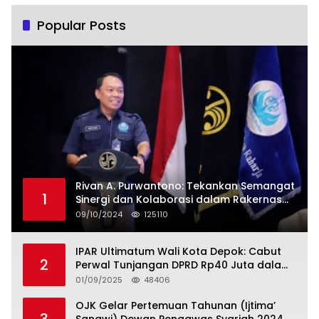
Emas 2045”
Popular Posts
Rivan A. Purwantono: Tekankan Semangat
1
Sinergi dan Kolaborasi dalam Rakernas
Serikat Pekerja Jasa Raharja
09/10/2024
125110
IPAR Ultimatum Wali Kota Depok: Cabut
2
Perwal Tunjangan DPRD Rp40 Juta dalam
5 Hari atau Hadapi Aksi Rakyat
01/09/2025
48406
OJK Gelar Pertemuan Tahunan (Ijtima’
3
Sanawi) Dewan Pengawas Syariah 2024