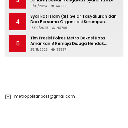
11/10/2024
44839
Syarikat Islam (SI) Gelar Tasyakuran dan
4
Doa Bersama Organisasi Serumpun
Syarikat Islam Doa
16/10/2025
40769
Tim Presisi Polres Metro Bekasi Kota
5
Amankan 8 Remaja Diduga Hendak
Tawuran
25/11/2025
33837
metropolitanpost@gmail.com