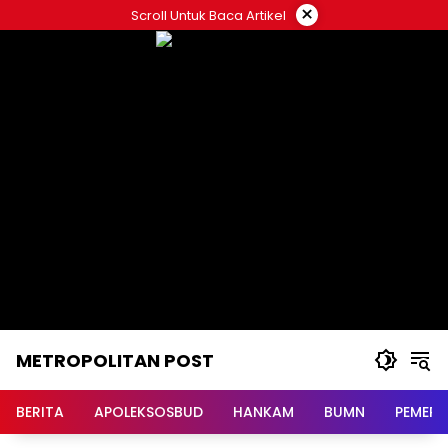
Langsung
×
Scroll Untuk Baca Artikel
ke
konten
METROPOLITAN POST
BERITA
APOLEKSOSBUD
HANKAM
BUMN
PEMERI