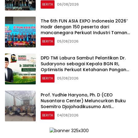
Dibuka Resmi Pramono Anung (Gubernur
BERITA
06/08/2026
DKI Jakarta)
The 6th FUN ASIA EXPO Indonesia 2026″
Hadir dengan 150 peserta dari
mancanegara Perkuat Industri Taman
Rekreasi dan Ekosistem Pariwisata di
BERITA
05/08/2026
Tanah Air
DPD TMI Labura Sambut Pelantikan Dr.
Sudaryono sebagai Kepala BGN RI,
Optimistis Perkuat Ketahanan Pangan
dan Gizi Nasional
BERITA
05/08/2026
Prof. Yudhie Haryono, Ph. D (CEO
Nusantara Center) Meluncurkan Buku
Soemitro Djojohadikusumo Anti
Penjajahan yang dirangkaikan dengan
BERITA
04/08/2026
Simposium Nasional bertema “Urgensi
Undang-Undang Perekonomian
Nasional dan Kesejahteraan Sosial
dalam Menata Bangsa Menuju Indonesia