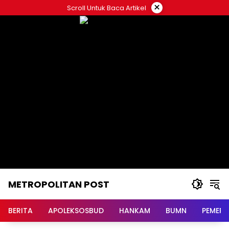
Langsung
×
Scroll Untuk Baca Artikel
ke
konten
METROPOLITAN POST
BERITA
APOLEKSOSBUD
HANKAM
BUMN
PEMERI