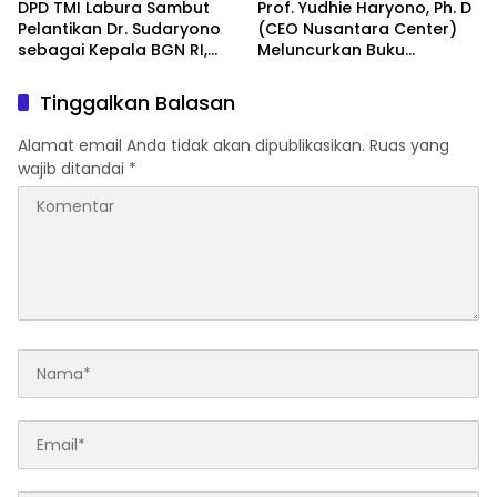
DPD TMI Labura Sambut
Prof. Yudhie Haryono, Ph. D
Pelantikan Dr. Sudaryono
(CEO Nusantara Center)
sebagai Kepala BGN RI,
Meluncurkan Buku
Optimistis Perkuat
Soemitro Djojohadikusumo
Ketahanan Pangan dan
Anti Penjajahan yang
Tinggalkan Balasan
Gizi Nasional
dirangkaikan dengan
Simposium Nasional
Alamat email Anda tidak akan dipublikasikan.
Ruas yang
bertema “Urgensi Undang-
wajib ditandai
*
Undang Perekonomian
Nasional dan
Kesejahteraan Sosial
dalam Menata Bangsa
Menuju Indonesia Emas
2045”