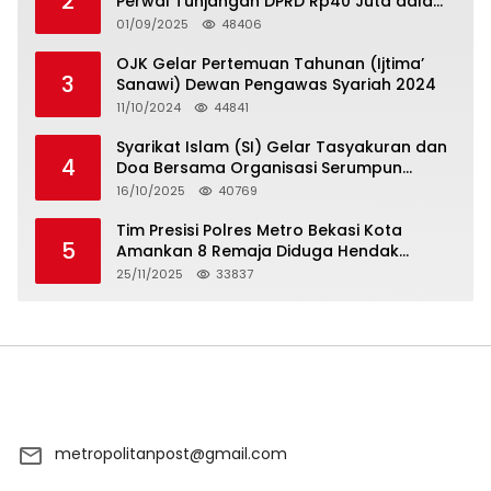
2
Perwal Tunjangan DPRD Rp40 Juta dalam
5 Hari atau Hadapi Aksi Rakyat
01/09/2025
48406
OJK Gelar Pertemuan Tahunan (Ijtima’
3
Sanawi) Dewan Pengawas Syariah 2024
11/10/2024
44841
Syarikat Islam (SI) Gelar Tasyakuran dan
4
Doa Bersama Organisasi Serumpun
Syarikat Islam Doa
16/10/2025
40769
Tim Presisi Polres Metro Bekasi Kota
5
Amankan 8 Remaja Diduga Hendak
Tawuran
25/11/2025
33837
metropolitanpost@gmail.com