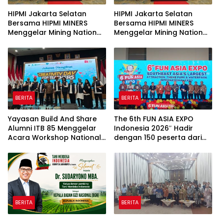
HIPMI Jakarta Selatan
HIPMI Jakarta Selatan
Bersama HIPMI MINERS
Bersama HIPMI MINERS
Menggelar Mining Nation
Menggelar Mining Nation
Revolution 2026 Di Pondok
Revolution 2026 Di Pondok
Indah Golf Jakarta
Indah Golf Jakarta
BERITA
BERITA
Yayasan Build And Share
The 6th FUN ASIA EXPO
Alumni ITB 85 Menggelar
Indonesia 2026″ Hadir
Acara Workshop National
dengan 150 peserta dari
Creativity Day for Teacher
mancanegara Perkuat
2026 & Dibuka Resmi
Industri Taman Rekreasi
Pramono Anung (Gubernur
dan Ekosistem Pariwisata
DKI Jakarta)
di Tanah Air
BERITA
BERITA