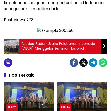
kepelabuhanan guna memperkuat posisi Indonesia
sebagai poros maritim dunia.
Post Views:
273
Asosiasi Badan Usaha Pelabuhan Indonesia
(ABUPI) Menggelar Seminar Nasional
Kepelabuhanan bertajuk “Memperkuat
Sinergi, Mendorong Transformasi Pelabuhan
Nasional”
Pos Terkait
BERITA
BERITA