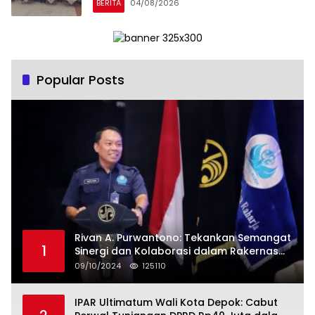
BERITA
04/08/2026
Simposium Nasional bertema “Urgensi
Undang-Undang Perekonomian
Nasional dan Kesejahteraan Sosial
dalam Menata Bangsa Menuju Indonesia
Emas 2045”
Popular Posts
Rivan A. Purwantono: Tekankan Semangat
1
Sinergi dan Kolaborasi dalam Rakernas
Serikat Pekerja Jasa Raharja
09/10/2024
125110
IPAR Ultimatum Wali Kota Depok: Cabut