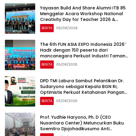
Yayasan Build And Share Alumni ITB 85
Menggelar Acara Workshop National
Creativity Day for Teacher 2026 &
Dibuka Resmi Pramono Anung (Gubernur
BERITA
06/08/2026
DKI Jakarta)
The 6th FUN ASIA EXPO Indonesia 2026″
Hadir dengan 150 peserta dari
mancanegara Perkuat Industri Taman
Rekreasi dan Ekosistem Pariwisata di
BERITA
05/08/2026
Tanah Air
DPD TMI Labura Sambut Pelantikan Dr.
Sudaryono sebagai Kepala BGN RI,
Optimistis Perkuat Ketahanan Pangan
dan Gizi Nasional
BERITA
05/08/2026
Prof. Yudhie Haryono, Ph. D (CEO
Nusantara Center) Meluncurkan Buku
Soemitro Djojohadikusumo Anti
Penjajahan yang dirangkaikan dengan