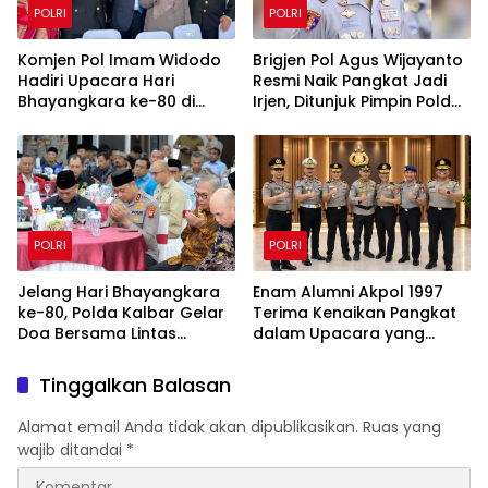
POLRI
POLRI
Komjen Pol Imam Widodo
Brigjen Pol Agus Wijayanto
Hadiri Upacara Hari
Resmi Naik Pangkat Jadi
Bhayangkara ke-80 di
Irjen, Ditunjuk Pimpin Polda
Satlat Brimob Cikeas
Kalimantan Utara
POLRI
POLRI
Jelang Hari Bhayangkara
Enam Alumni Akpol 1997
ke-80, Polda Kalbar Gelar
Terima Kenaikan Pangkat
Doa Bersama Lintas
dalam Upacara yang
Agama Perkuat Semangat
Dipimpin Kapolri
Pengabdian
Tinggalkan Balasan
Alamat email Anda tidak akan dipublikasikan.
Ruas yang
wajib ditandai
*