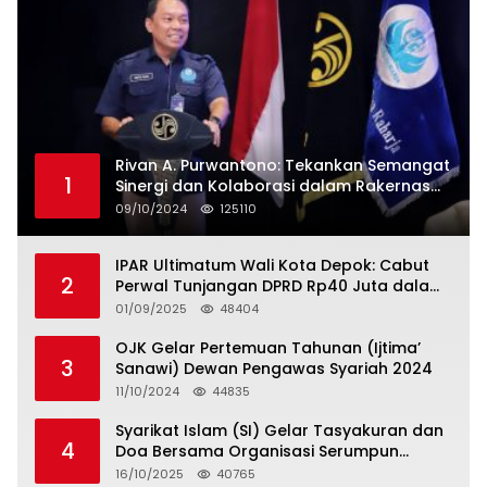
Rivan A. Purwantono: Tekankan Semangat
1
Sinergi dan Kolaborasi dalam Rakernas
Serikat Pekerja Jasa Raharja
09/10/2024
125110
IPAR Ultimatum Wali Kota Depok: Cabut
2
Perwal Tunjangan DPRD Rp40 Juta dalam
5 Hari atau Hadapi Aksi Rakyat
01/09/2025
48404
OJK Gelar Pertemuan Tahunan (Ijtima’
3
Sanawi) Dewan Pengawas Syariah 2024
11/10/2024
44835
Syarikat Islam (SI) Gelar Tasyakuran dan
4
Doa Bersama Organisasi Serumpun
Syarikat Islam Doa
16/10/2025
40765