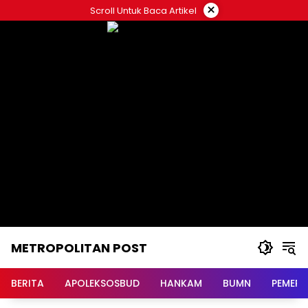
Langsung
×
Scroll Untuk Baca Artikel
ke
konten
METROPOLITAN POST
BERITA
APOLEKSOSBUD
HANKAM
BUMN
PEMERI