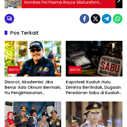
Kombes Pol Pasma Royce Silaturahmi
bersama Tokoh Masyarakat dan 3 Pilar
Grogol Petamburan
Pos Terkait
BERITA
BERITA
Disorot, Akademisi: Jika
Kapolsek Kualuh Hulu
Benar Ada Oknum Bermain,
Diminta Bertindak, Dugaan
Itu Pengkhianatan
Peredaran Sabu di Kualuh
terhadap Negara
Selatan Kembali Jadi
Sorotan Warga