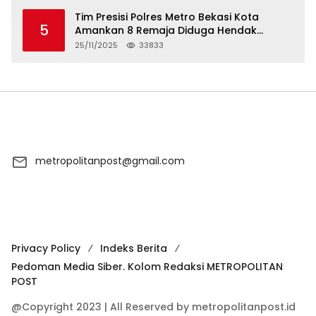
Tim Presisi Polres Metro Bekasi Kota
5
Amankan 8 Remaja Diduga Hendak
Tawuran
25/11/2025
33833
metropolitanpost@gmail.com
Privacy Policy
Indeks Berita
Pedoman Media Siber. Kolom Redaksi METROPOLITAN
POST
@Copyright 2023 | All Reserved by metropolitanpost.id