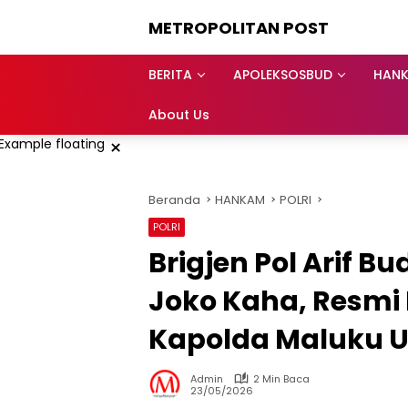
Langsung
METROPOLITAN POST
ke
konten
BERITA
APOLEKSOSBUD
HAN
About Us
×
Beranda
HANKAM
POLRI
POLRI
Brigjen Pol Arif 
Joko Kaha, Resmi
Kapolda Maluku U
Admin
2 Min Baca
23/05/2026