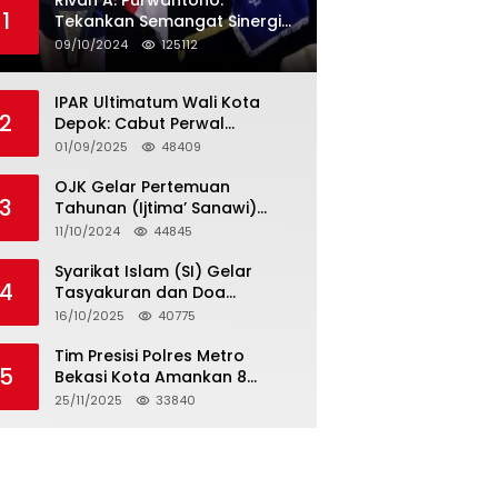
Rivan A. Purwantono:
1
Tekankan Semangat Sinergi
dan Kolaborasi dalam
09/10/2024
125112
Rakernas Serikat Pekerja Jasa
Raharja
IPAR Ultimatum Wali Kota
2
Depok: Cabut Perwal
Tunjangan DPRD Rp40 Juta
01/09/2025
48409
dalam 5 Hari atau Hadapi
Aksi Rakyat
OJK Gelar Pertemuan
3
Tahunan (Ijtima’ Sanawi)
Dewan Pengawas Syariah
11/10/2024
44845
2024
Syarikat Islam (SI) Gelar
4
Tasyakuran dan Doa
Bersama Organisasi
16/10/2025
40775
Serumpun Syarikat Islam Doa
Tim Presisi Polres Metro
5
Bekasi Kota Amankan 8
Remaja Diduga Hendak
25/11/2025
33840
Tawuran