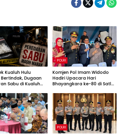
POLRI
k Kualuh Hulu
Komjen Pol Imam Widodo
 Bertindak, Dugaan
Hadiri Upacara Hari
an Sabu di Kualuh
Bhayangkara ke-80 di Satlat
 Kembali Jadi
Brimob Cikeas
n Warga
POLRI