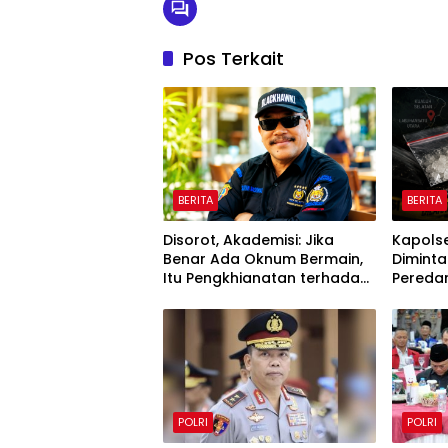
Pos Terkait
BERITA
BERITA
Disorot, Akademisi: Jika
Kapolse
Benar Ada Oknum Bermain,
Diminta
Itu Pengkhianatan terhadap
Peredar
Negara
Selatan
Sorota
POLRI
POLRI