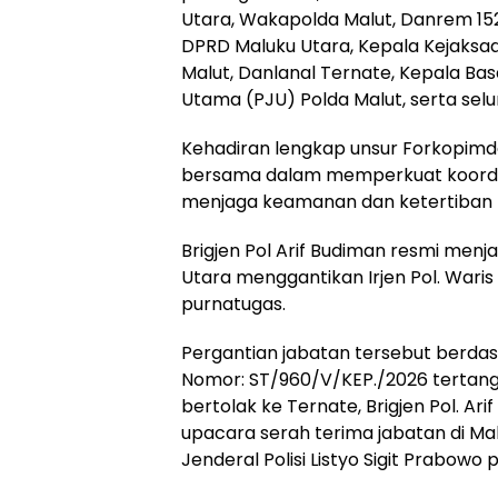
Utara, Wakapolda Malut, Danrem 15
DPRD Maluku Utara, Kepala Kejaksaa
Malut, Danlanal Ternate, Kepala Ba
Utama (PJU) Polda Malut, serta selur
Kehadiran lengkap unsur Forkopim
bersama dalam memperkuat koordina
menjaga keamanan dan ketertiban m
Brigjen Pol Arif Budiman resmi men
Utara menggantikan Irjen Pol. War
purnatugas.
Pergantian jabatan tersebut berdas
Nomor: ST/960/V/KEP./2026 tertang
bertolak ke Ternate, Brigjen Pol. Ar
upacara serah terima jabatan di Mab
Jenderal Polisi Listyo Sigit Prabowo 