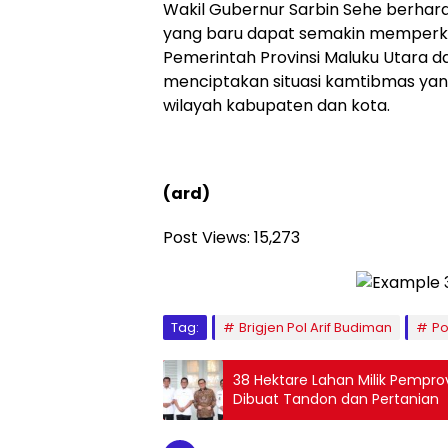
Wakil Gubernur Sarbin Sehe berha
yang baru dapat semakin memperku
Pemerintah Provinsi Maluku Utara d
menciptakan situasi kamtibmas yang
wilayah kabupaten dan kota.
(ard)
Post Views:
15,273
Tag:
Brigjen Pol Arif Budiman
Po
38 Hektare Lahan Milik Pempro
Dibuat Tandon dan Pertanian