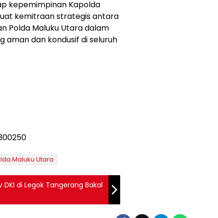
rap kepemimpinan Kapolda
at kemitraan strategis antara
an Polda Maluku Utara dalam
 aman dan kondusif di seluruh
lda Maluku Utara
v DKI di Legok Tangerang Bakal