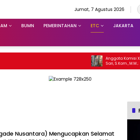
Jumat, 7 Agustus 2026
KAM
BUMN
PEMERINTAHAN
ETC
JAKARTA
Anggota Komisi X DPR RI 
Sari, S.Kom., M.M.; Soso
bisa Menjadi Sumber Ins
Generasi Muda, Pelaku 
Pemerintah, maupun P
Kepentingan lainnya u
sama Memberikan Kontr
Pembangunan Nasional
rigade Nusantara) Mengucapkan Selamat