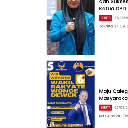
dan Sukses
Ketua DPD 
BERITA
27/09/2
Jakarta, 27-09-
Maju Caleg
Masyaraka
BERITA
02/09/
Ket.Gambar : Tem