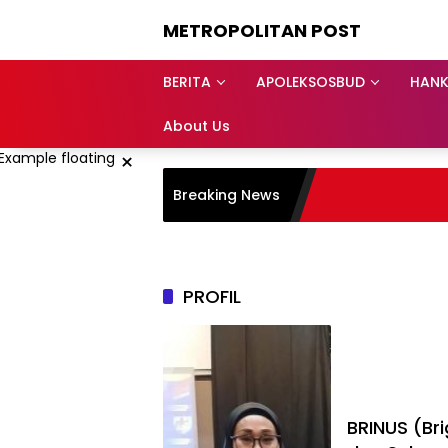
Langsung
METROPOLITAN POST
ke
konten
BERITA
APOLEKSOSBUD
HAN
About Us
×
Breaking News
PROFIL
BRINUS (B