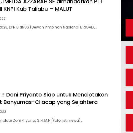
, IMELDA AZZARAH SE dimandatkan PLT
II KNPI Kab Taliabu – MALUT
023
2023, DPN BRINUS (Dewan Pimpinan Nasional BRIGADE…
 !! Doni Priyanto Siap untuk Menciptakan
t Banyumas-Cilacap yang Sejahtera
2023
plate Doni Priyanto S.H.,M.H (Foto: Istimewa)…