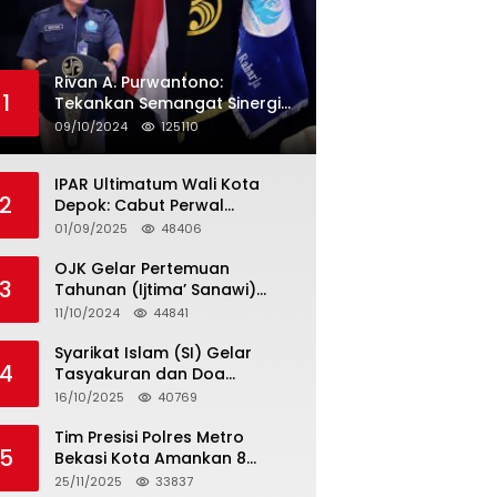
Rivan A. Purwantono:
1
Tekankan Semangat Sinergi
dan Kolaborasi dalam
09/10/2024
125110
Rakernas Serikat Pekerja Jasa
Raharja
IPAR Ultimatum Wali Kota
2
Depok: Cabut Perwal
Tunjangan DPRD Rp40 Juta
01/09/2025
48406
dalam 5 Hari atau Hadapi
Aksi Rakyat
OJK Gelar Pertemuan
3
Tahunan (Ijtima’ Sanawi)
Dewan Pengawas Syariah
11/10/2024
44841
2024
Syarikat Islam (SI) Gelar
4
Tasyakuran dan Doa
Bersama Organisasi
16/10/2025
40769
Serumpun Syarikat Islam Doa
Tim Presisi Polres Metro
5
Bekasi Kota Amankan 8
Remaja Diduga Hendak
25/11/2025
33837