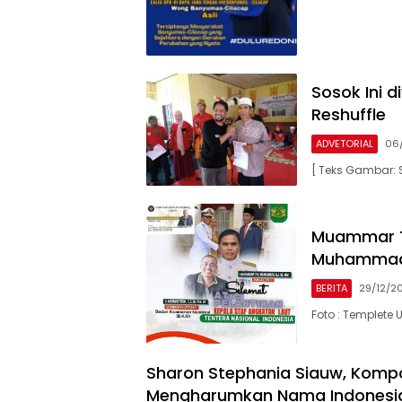
Sosok Ini d
Reshuffle
ADVETORIAL
06
[ Teks Gambar: 
Muammar T
Muhammad 
BERITA
29/12/2
Foto : Templet
Sharon Stephania Siauw, Kompos
Mengharumkan Nama Indonesia 