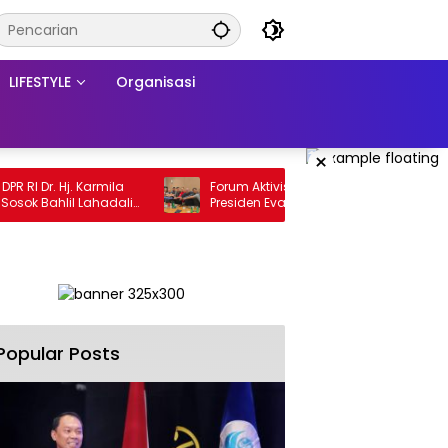
LIFESTYLE
Organisasi
×
Dr. Hj. Karmila
Forum Aktivis Pemerhati PMI Desak
k Bahlil Lahadalia
Presiden Evaluasi Kinerja Menteri KP2MI,
pirasi bagi
Dinilai Hambat Penempatan Prosedural
Usaha,
emangku
ntuk bersama-
ibusi bagi
.
Popular Posts