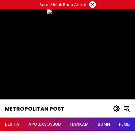
Langsung
×
Scroll Untuk Baca Artikel
ke
konten
METROPOLITAN POST
BERITA
APOLEKSOSBUD
HANKAM
BUMN
PEMERI