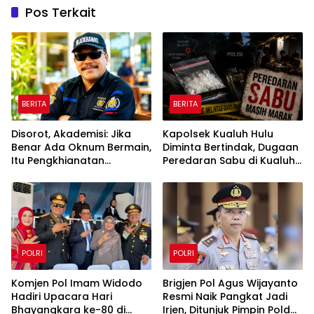
Pos Terkait
BERITA
BERITA
Disorot, Akademisi: Jika
Kapolsek Kualuh Hulu
Benar Ada Oknum Bermain,
Diminta Bertindak, Dugaan
Itu Pengkhianatan
Peredaran Sabu di Kualuh
terhadap Negara
Selatan Kembali Jadi
Sorotan Warga
POLRI
POLRI
Komjen Pol Imam Widodo
Brigjen Pol Agus Wijayanto
Hadiri Upacara Hari
Resmi Naik Pangkat Jadi
Bhayangkara ke-80 di
Irjen, Ditunjuk Pimpin Polda