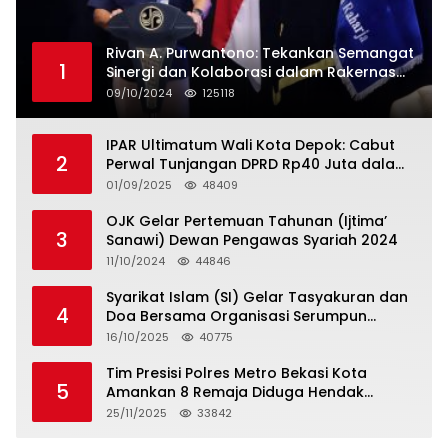
Rivan A. Purwantono: Tekankan Semangat
1
Sinergi dan Kolaborasi dalam Rakernas
Serikat Pekerja Jasa Raharja
09/10/2024
125118
IPAR Ultimatum Wali Kota Depok: Cabut
2
Perwal Tunjangan DPRD Rp40 Juta dalam
5 Hari atau Hadapi Aksi Rakyat
01/09/2025
48409
OJK Gelar Pertemuan Tahunan (Ijtima’
3
Sanawi) Dewan Pengawas Syariah 2024
11/10/2024
44846
Syarikat Islam (SI) Gelar Tasyakuran dan
4
Doa Bersama Organisasi Serumpun
Syarikat Islam Doa
16/10/2025
40775
Tim Presisi Polres Metro Bekasi Kota
5
Amankan 8 Remaja Diduga Hendak
Tawuran
25/11/2025
33842