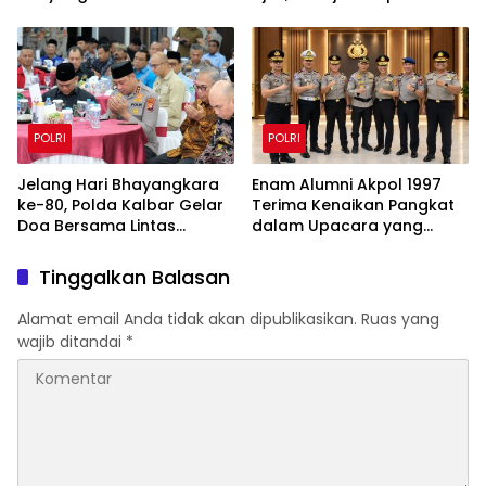
Satlat Brimob Cikeas
Kalimantan Utara
POLRI
POLRI
Jelang Hari Bhayangkara
Enam Alumni Akpol 1997
ke-80, Polda Kalbar Gelar
Terima Kenaikan Pangkat
Doa Bersama Lintas
dalam Upacara yang
Agama Perkuat Semangat
Dipimpin Kapolri
Pengabdian
Tinggalkan Balasan
Alamat email Anda tidak akan dipublikasikan.
Ruas yang
wajib ditandai
*