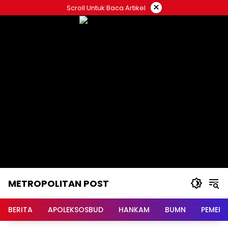
Langsung
×
Scroll Untuk Baca Artikel
ke
konten
METROPOLITAN POST
BERITA
APOLEKSOSBUD
HANKAM
BUMN
PEMERI