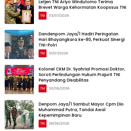
Letjen TNI Ariyo Windutomo Terima
Brevet Warga Kehormatan Koopssus TNI
TNI
03/07/2026
Dandenpom Jaya/1 Hadiri Peringatan
Hari Bhayangkara ke-80, Perkuat Sinergi
TNI-Polri
TNI
01/07/2026
Kolonel CKM Dr. Syahrial Promosi Doktor,
Soroti Perlindungan Hukum Prajurit TNI
Penyandang Disabilitas
TNI
30/06/2026
Denpom Jaya/1 Sambut Mayor Cpm Dio
Muhammad Putra, Tandai Awal
Kepemimpinan Baru
TNI
28/06/2026