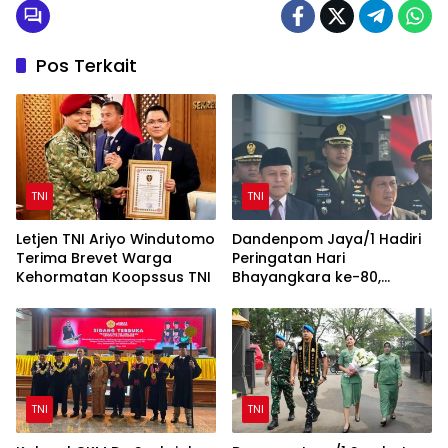
Pos Terkait
TNI
TNI
Letjen TNI Ariyo Windutomo
Dandenpom Jaya/1 Hadiri
Terima Brevet Warga
Peringatan Hari
Kehormatan Koopssus TNI
Bhayangkara ke-80,
Perkuat Sinergi TNI-Polri
TNI
TNI