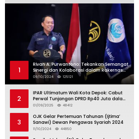
Rivan A. Purwantono: Tekankan Semangat
1
Sinergi dan Kolaborasi dalam Rakernas
Serikat Pekerja Jasa Raharja
09/10/2024
125121
IPAR Ultimatum Wali Kota Depok: Cabut
2
Perwal Tunjangan DPRD Rp40 Juta dalam
5 Hari atau Hadapi Aksi Rakyat
01/09/2025
48412
OJK Gelar Pertemuan Tahunan (Ijtima’
3
Sanawi) Dewan Pengawas Syariah 2024
11/10/2024
44850