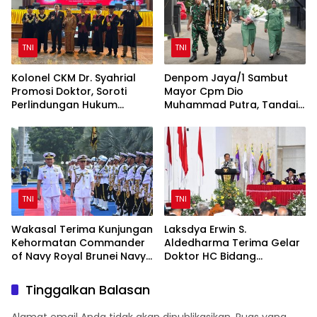
TNI
TNI
Kolonel CKM Dr. Syahrial
Denpom Jaya/1 Sambut
Promosi Doktor, Soroti
Mayor Cpm Dio
Perlindungan Hukum
Muhammad Putra, Tandai
Prajurit TNI Penyandang
Awal Kepemimpinan Baru
Disabilitas
TNI
TNI
Wakasal Terima Kunjungan
Laksdya Erwin S.
Kehormatan Commander
Aldedharma Terima Gelar
of Navy Royal Brunei Navy
Doktor HC Bidang
di Mabesal
Kemaritiman dari Unsrat
Tinggalkan Balasan
Alamat email Anda tidak akan dipublikasikan.
Ruas yang