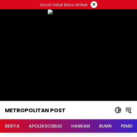
Langsung
×
Scroll Untuk Baca Artikel
ke
konten
METROPOLITAN POST
BERITA
APOLEKSOSBUD
HANKAM
BUMN
PEMERI