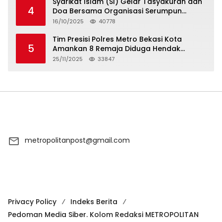
Syarikat Islam (SI) Gelar Tasyakuran dan
4
Doa Bersama Organisasi Serumpun
Syarikat Islam Doa
16/10/2025
40778
Tim Presisi Polres Metro Bekasi Kota
5
Amankan 8 Remaja Diduga Hendak
Tawuran
25/11/2025
33847
metropolitanpost@gmail.com
Privacy Policy
Indeks Berita
Pedoman Media Siber. Kolom Redaksi METROPOLITAN