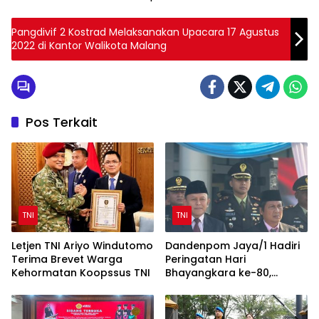
Pangdivif 2 Kostrad Melaksanakan Upacara 17 Agustus
2022 di Kantor Walikota Malang
Pos Terkait
TNI
TNI
Letjen TNI Ariyo Windutomo
Dandenpom Jaya/1 Hadiri
Terima Brevet Warga
Peringatan Hari
Kehormatan Koopssus TNI
Bhayangkara ke-80,
Perkuat Sinergi TNI-Polri