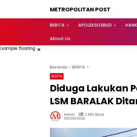
Langsung
METROPOLITAN POST
ke
konten
BERITA
APOLEKSOSBUD
HAN
About Us
×
Beranda
BERITA
BERITA
Diduga Lakukan 
LSM BARALAK Dita
Admin
2 Min Baca
06/08/2025