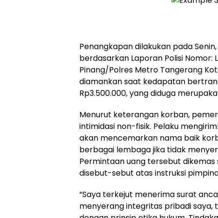
Penangkapan dilakukan pada Senin, 4
berdasarkan Laporan Polisi Nomor: 
Pinang/Polres Metro Tangerang Kot
diamankan saat kedapatan bertrans
Rp3.500.000, yang diduga merupaka
Menurut keterangan korban, pemer
intimidasi non-fisik. Pelaku mengir
akan mencemarkan nama baik korb
berbagai lembaga jika tidak menye
Permintaan uang tersebut dikemas s
disebut-sebut atas instruksi pimpin
“Saya terkejut menerima surat anc
menyerang integritas pribadi saya, 
dengan prinsip etika hukum. Tindaka