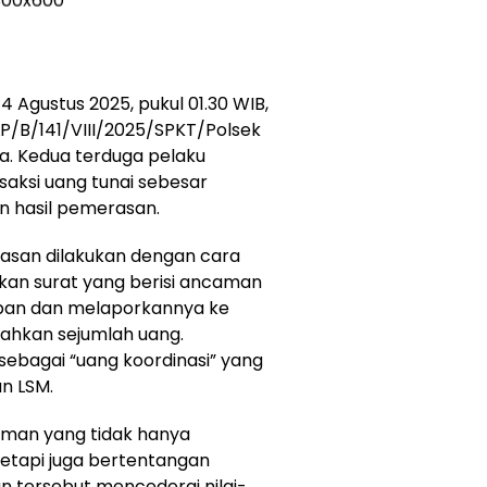
 Agustus 2025, pukul 01.30 WIB,
LP/B/141/VIII/2025/SPKT/Polsek
a. Kedua terduga pelaku
aksi uang tunai sebesar
n hasil pemerasan.
asan dilakukan dengan cara
imkan surat yang berisi ancaman
an dan melaporkannya ke
rahkan sejumlah uang.
ebagai “uang koordinasi” yang
an LSM.
aman yang tidak hanya
tetapi juga bertentangan
n tersebut mencederai nilai-