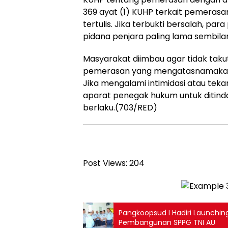
369 ayat (1) KUHP terkait pemeras
tertulis. Jika terbukti bersalah, par
pidana penjara paling lama sembila
Masyarakat diimbau agar tidak tak
pemerasan yang mengatasnamakan o
Jika mengalami intimidasi atau tek
aparat penegak hukum untuk ditinda
berlaku.(703/RED)
Post Views:
204
Pangkoopsud I Hadiri Launchin
Pembangunan SPPG TNI AU