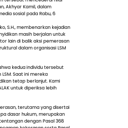
rban, Akhyar Kamil, dalam
edia sosial pada Rabu, 6
rko, S.H., membenarkan kejadian
nyidikan masih berjalan untuk
 lain di balik aksi pemerasan
truktural dalam organisasi LSM
ahwa kedua individu tersebut
 LSM. Saat ini mereka
dikan tetap berlanjut. Kami
AK untuk diperiksa lebih
rasan, terutama yang disertai
npa dasar hukum, merupakan
ertentangan dengan Pasal 368
ncaman kekerasan serta Pasal