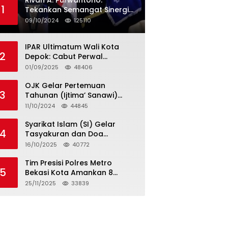
Rivan A. Purwantono:
1
Tekankan Semangat Sinergi
dan Kolaborasi dalam
09/10/2024
125110
Rakernas Serikat Pekerja Jasa
Raharja
IPAR Ultimatum Wali Kota
2
Depok: Cabut Perwal
Tunjangan DPRD Rp40 Juta
01/09/2025
48406
dalam 5 Hari atau Hadapi
Aksi Rakyat
OJK Gelar Pertemuan
3
Tahunan (Ijtima’ Sanawi)
Dewan Pengawas Syariah
11/10/2024
44845
2024
Syarikat Islam (SI) Gelar
4
Tasyakuran dan Doa
Bersama Organisasi
16/10/2025
40772
Serumpun Syarikat Islam Doa
Tim Presisi Polres Metro
5
Bekasi Kota Amankan 8
Remaja Diduga Hendak
25/11/2025
33839
Tawuran